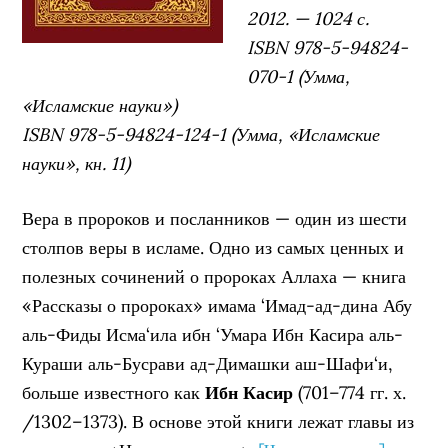
2012. — 1024 с.
ISBN 978-5-94824-
070-1 (Умма,
«Исламские науки»)
ISBN 978-5-94824-124-1 (Умма, «Исламские
науки», кн. 11)
Вера в пророков и посланников — один из шести
столпов веры в исламе. Одно из самых ценных и
полезных сочинений о пророках Аллаха — книга
«Рассказы о пророках» имама ‘Имад-ад-дина Абу
аль-Фиды Исма‘ила ибн ‘Умара Ибн Касира аль-
Кураши аль-Бусрави ад-Димашки аш-Шафи‘и,
больше известного как
Ибн Касир
(701–774 гг. х.
/1302–1373). В основе этой книги лежат главы из