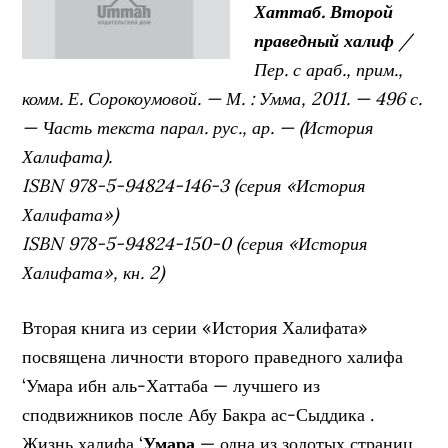
Хаттаб. Второй
праведный халиф
/
Пер. с араб., прим.,
комм. Е. Сорокоумовой. — М. : Умма, 2011. — 496 с.
— Часть текста парал. рус., ар. — (История
Халифата).
ISBN 978-5-94824-146-3 (серия «История
Халифата»)
ISBN 978-5-94824-150-0 (серия «История
Халифата», кн. 2)
Вторая книга из серии «История Халифата»
посвящена личности второго праведного халифа
‘Умара ибн аль-Хаттаба — лучшего из
сподвижников после Абу Бакра ас-Сыддика .
Жизнь халифа ‘
Умара
— одна из золотых страниц