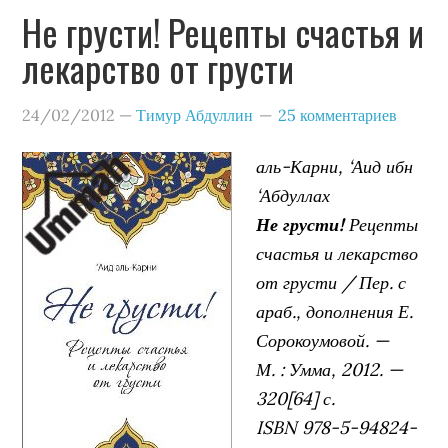
Не грусти! Рецепты счастья и
лекарство от грусти
24/02/2012
—
Тимур Абдуллин
25 комментариев
аль-Карни, ‘Аид ибн
‘Абдуллах
Не грусти!
Рецепты
счастья и лекарство
от грусти / Пер. с
араб., дополнения Е.
Сорокоумовой. —
М. : Умма, 2012. —
320[64] с.
ISBN 978-5-94824-