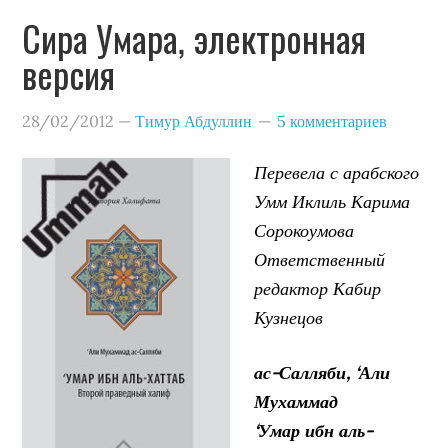
Сира Умара, электронная
версия
28/02/2012
—
Тимур Абдуллин
5 комментариев
Перевела с арабского
Умм Иклиль Карима
Сорокоумова
Ответственный
редактор Кабир
Кузнецов
ас-Салляби, ‘Али
Мухаммад
‘Умар ибн аль-