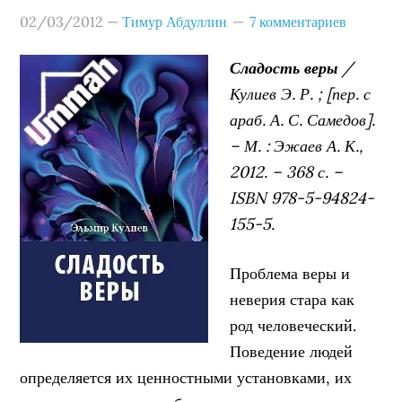
02/03/2012
—
Тимур Абдуллин
7 комментариев
Сладость веры
/
Кулиев Э. Р. ; [пер. с
араб. А. С. Самедов].
– М. : Эжаев А. К.,
2012. – 368 с. –
ISBN 978-5-94824-
155-5.
Проблема веры и
неверия стара как
род человеческий.
Поведение людей
определяется их ценностными установками, их