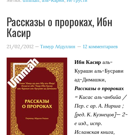
Метки:
ummah
,
аль-Карни
,
Не грусти
Рассказы о пророках, Ибн
Касир
21/02/2012
—
Тимур Абдуллин
12 комментариев
Ибн Касир
аль-
Кураши аль-Бусрави
ад-Димашки,
Рассказы о пророках
= Кисас аль-анбийа /
Пер. с ар. А. Нирша ;
[ред. К. Кузнецов]— 2-
е изд., испр.
Исламская книга,