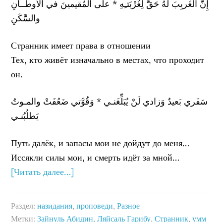
إِنَّ الغَريِبَ لَهُ حَقٌّ لِغُرْبَتـِهِ * على الْمُقيمينَ في الأَوطــانِ
والسَّكَنِ
Странник имеет права в отношении
Тех, кто живёт изначально в местах, что проходит
он.
سَفَري بَعيدٌ وَزادي لَنْ يُبَلِّغَنـي * وَقُوَّتي ضَعُفَتْ والمـوتُ
يَطلُبُنـي
Путь далёк, и запасы мои не дойдут до меня…
Иссякли силы мои, и смерть идёт за мной…
[Читать далее…]
Раздел:
назидания
,
проповеди
,
Разное
Метки:
Зайнуль Абидин
,
Ляйсаль Гарибу
,
Странник
,
умм