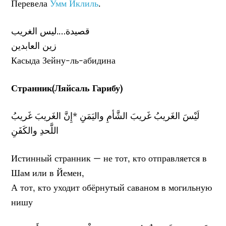
Перевела
Умм Иклиль
.
قصيدة….ليس الغريب
زين العابدين
Касыда Зейну-ль-абидина
Странник(Ляйсаль Гарибу)
لَيْسَ الغَريبُ غَريبَ الشَّأمِ واليَمَنِ *إِنَّ الغَريبَ غَريبُ
اللَّحدِ والكَفَنِ
Истинный странник — не тот, кто отправляется в
Шам или в Йемен,
А тот, кто уходит обёрнутый саваном в могильную
нишу