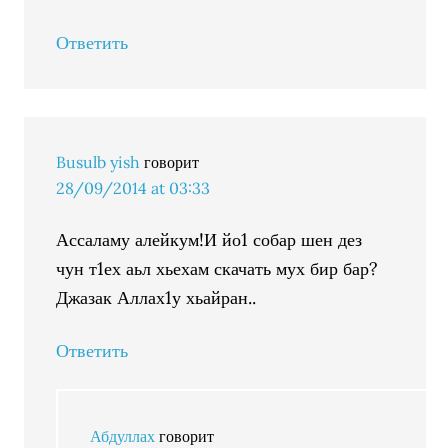
Ответить
Busulb yish
говорит
28/09/2014 at 03:33
Ассаламу алейкум!И йо1 собар шен дез
чун т1ех аьл хьехам скачать мух бир бар?
Джазак Аллах1у хьайран..
Ответить
Абдуллах
говорит