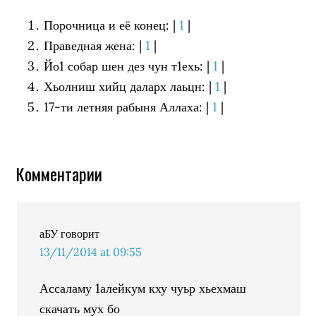
Порочница и её конец: |
1
|
Праведная жена: |
1
|
Йо1 собар шен дез чун т1ехь: |
1
|
Хьолниш хийц даларх лаьцн: |
1
|
17-ти летняя рабыня Аллаха: |
1
|
Комментарии
аБУ
говорит
13/11/2014 at 09:55
Ассаламу 1алейкум кху чуьр хьехмаш
скачать мух бо