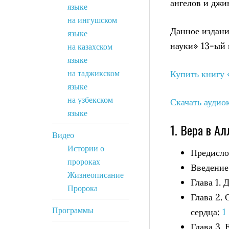
ангелов и джи
языке
на ингушском
Данное издан
языке
науки» 13-ый 
на казахском
языке
на таджикском
Купить книгу 
языке
на узбекском
Скачать аудио
языке
1. Вера в Ал
Видео
Истории о
Предисло
пророках
Введение
Жизнеописание
Глава 1.
Пророка
Глава 2.
Программы
сердца:
1
Глава 3. 