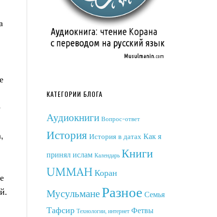
а
е
КАТЕГОРИИ БЛОГА
е
Аудиокниги
Вопрос-ответ
История
,
Как я
История в датах
Книги
принял ислам
Календарь
UMMAH
Коран
е
Разное
й.
Мусульмане
Семья
Тафсир
Фетвы
Технологии, интернет