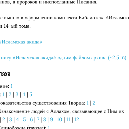
ннов, в пророков и ниспосланные Писания.
ие вышло в оформлении комплекта Библиотека «Исламск
и 14-ый тома.
«Исламская акида»
книгу «Исламская акида» одним файлом архива (~2.5Гб)
лаха
вие:
1
:
1
|
2
|
3
|
4
|
5
 Доказательства существования Творца:
1
|
2
 Ознакомление людей с Аллахом, связывающее с Ним их
|
2
|
3
|
4
|
5
|
6
|
7
|
8
|
9
|
10
|
11
|
12
Единобожие (таухид):
1