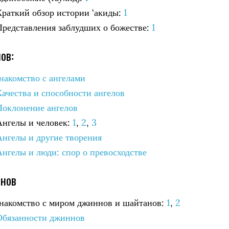
 Краткий обзор истории ‘акиды:
1
 Представления заблудших о божестве:
1
ов:
Знакомство с ангелами
Качества и способности ангелов
 Поклонение ангелов
 Ангелы и человек:
1
,
2
,
3
Ангелы и другие творения
Ангелы и люди: спор о превосходстве
ннов
 Знакомство с миром джиннов и шайтанов:
1
,
2
 Обязанности джиннов