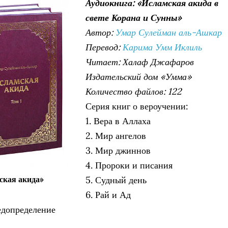
Аудиокнига: «Исламская акида в
свете Корана и Сунны»
Автор:
Умар Сулейман аль-Ашкар
Перевод:
Карима Умм Иклиль
Читает: Халаф Джафаров
Издательский дом «Умма»
Количество файлов: 122
Серия книг о вероучении:
1. Вера в Аллаха
2. Мир ангелов
3. Мир джиннов
4. Пророки и писания
ская акида»
5. Судный день
6. Рай и Ад
редопределение