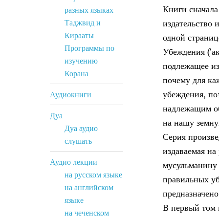
Книги сначала
разных языках
Таджвид и
издательство 
Кирааты
одной страниц
Программы по
Убеждения (‘а
изучению
подлежащее из
Корана
почему для ка
убеждения, по
Аудиокниги
надлежащим об
Дуа
на нашу земну
Дуа аудио
Серия произве
слушать
издаваемая на
Аудио лекции
мусульманину 
на русском языке
правильных уб
на английском
предназначено
языке
В первый том 
на чеченском