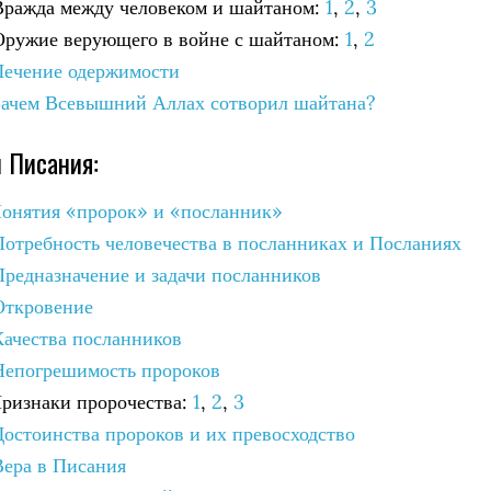
 Вражда между человеком и шайтаном:
1
,
2
,
3
 Оружие верующего в войне с шайтаном:
1
,
2
 Лечение одержимости
 Зачем Всевышний Аллах сотворил шайтана?
и Писания:
 Понятия «пророк» и «посланник»
 Потребность человечества в посланниках и Посланиях
 Предназначение и задачи посланников
 Откровение
Качества посланников
 Непогрешимость пророков
 Признаки пророчества:
1
,
2
,
3
Достоинства пророков и их превосходство
Вера в Писания