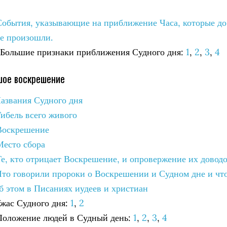
 События, указывающие на приближение Часа, которые до
не произошли.
. Большие признаки приближения Судного дня:
1
,
2
,
3
,
4
шое воскрешение
Названия Судного дня
Гибель всего живого
 Воскрешение
Место сбора
Те, кто отрицает Воскрешение, и опровержение их довод
 Что говорили пророки о Воскрешении и Судном дне и чт
об этом в Писаниях иудеев и христиан
Ужас Судного дня:
1
,
2
 Положение людей в Судный день:
1
,
2
,
3
,
4