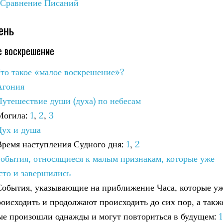
. Сравнение Писаний
ень
е воскрешение
Что такое «малое воскрешение»?
Агония
Путешествие души (духа) по небесам
 Могила:
1
,
2
,
3
Дух и душа
 Время наступления Судного дня:
1
,
2
 События, относящиеся к малым признакам, которые уже
сто и завершились
 События, указывающие на приближение Часа, которые у
роисходить и продолжают происходить до сих пор, а такж
рые произошли однажды и могут повториться в будущем:
1