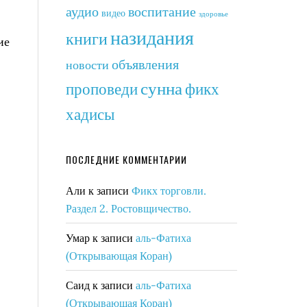
аудио
воспитание
видео
здоровье
назидания
книги
ие
объявления
новости
сунна
фикх
проповеди
хадисы
ПОСЛЕДНИЕ КОММЕНТАРИИ
Али
к записи
Фикх торговли.
Раздел 2. Ростовщичество.
Умар
к записи
аль-Фатиха
(Открывающая Коран)
Саид
к записи
аль-Фатиха
(Открывающая Коран)