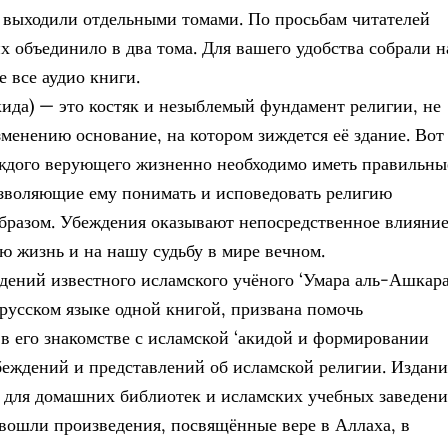
 выходили отдельными томами. По просьбам читателей
их объединило в два тома. Для вашего удобства собрали н
е все аудио книги.
кида) — это костяк и незыблемый фундамент религии, не
менению основание, на котором зиждется её здание. Вот
ждого верующего жизненно необходимо иметь правильны
зволяющие ему понимать и исповедовать религию
разом. Убеждения оказывают непосредственное влияни
ю жизнь и на нашу судьбу в мире вечном.
дений известного исламского учёного ‘Умара аль-Ашкара
 русском языке одной книгой, призвана помочь
в его знакомстве с исламской ‘акидой и формировании
еждений и представлений об исламской религии. Издани
 для домашних библиотек и исламских учебных заведени
вошли произведения, посвящённые вере в Аллаха, в