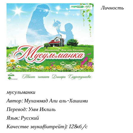
Личность
мусульманки
Автор: Мухаммад Али аль-Хашими
Перевод: Умм Иклиль
Язык: Русский
Качестве звука(битрейт): 128кб/с