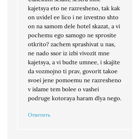
kajetsya eto ne razresheno, tak kak
on uvidel ee lico i ne izvestno shto
on na samom dele hotel skazat, a vi
pochemu ego samogo ne sprosite
otkrito? zachem sprashivat u nas,
ne nado ssor iz izbi vivozit mne
kajetsya, a vi budte umnee, i skajite
da vozmojno ti prav, govorit takoe
svoei jene pomoemu ne razresheno
v islame tem bolee o vashei
podruge kotoraya haram dlya nego.
Ответить