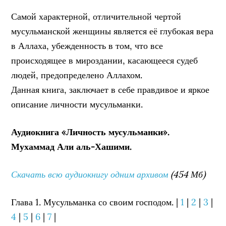
Самой характерной, отличительной чертой
мусульманской женщины является её глубокая вера
в Аллаха, убежденность в том, что все
происходящее в мироздании, касающееся судеб
лю­дей, предопределено Аллахом.
Данная книга, заключает в себе правдивое и яркое
описание личности мусульманки.
Аудиокнига «Личность мусульманки».
Мухаммад Али аль-Хашими.
Скачать всю аудиокнигу одним архивом
(454 Мб)
Глава 1. Мусульманка со своим господом. |
1
|
2
|
3
|
4
|
5
|
6
|
7
|