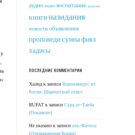
я
аудио
воспитание
видео
здоровье
назидания
книги
объявления
новости
сунна
фикх
проповеди
хадисы
 у
,
ПОСЛЕДНИЕ КОММЕНТАРИИ
нь
но
Халид
к записи
Коронавирус из
Китая. Шариатский ответ.
RUFAT
к записи
Сура ат-Тауба
(Покаяние)
Не указано
к записи
аль-Фатиха
(Открывающая Коран)