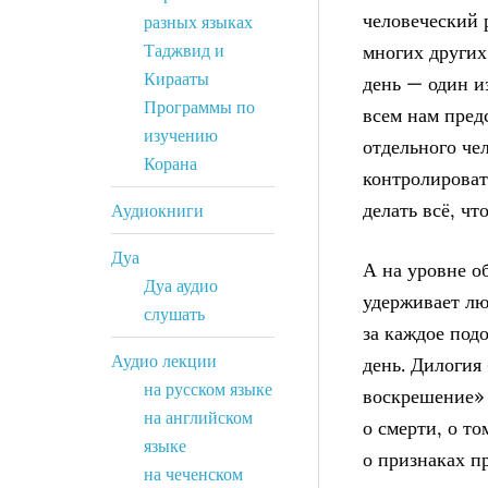
человеческий 
разных языках
Таджвид и
многих других
Кирааты
день — один и
Программы по
всем нам пред
изучению
отдельного чел
Корана
контролировать
делать всё, чт
Аудиокниги
Дуа
А на уровне о
Дуа аудио
удерживает лю
слушать
за каждое под
Аудио лекции
день. Дилогия
на русском языке
воскрешение» 
на английском
о смерти, о то
языке
о признаках п
на чеченском