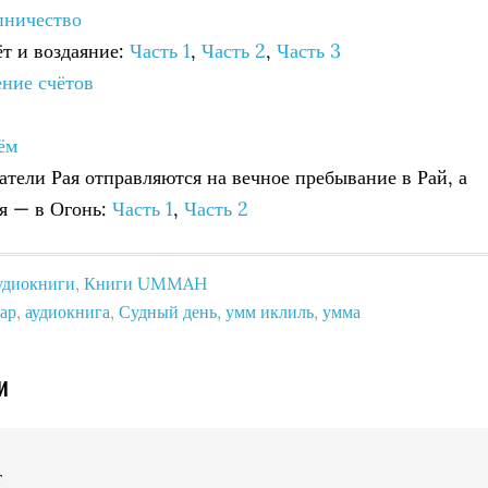
упничество
ёт и воздаяние:
Часть 1
,
Часть 2
,
Часть 3
ение счётов
ём
татели Рая отправляются на вечное пребывание в Рай, а
я — в Огонь:
Часть 1
,
Часть 2
удиокниги
,
Книги UMMAH
ар
,
аудиокнига
,
Судный день
,
умм иклиль
,
умма
и
т