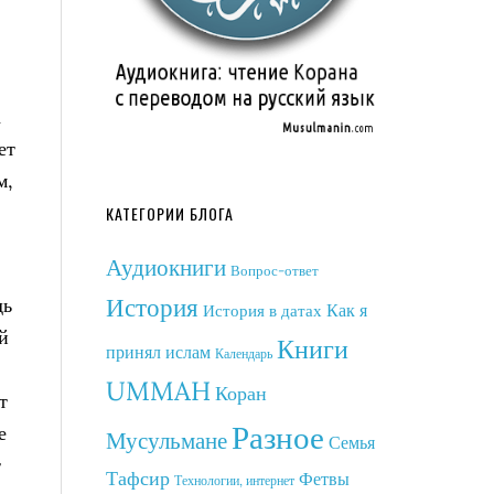
а
ет
м,
КАТЕГОРИИ БЛОГА
Аудиокниги
Вопрос-ответ
История
дь
Как я
История в датах
й
Книги
принял ислам
Календарь
UMMAH
Коран
т
Разное
е
Мусульмане
Семья
т
Тафсир
Фетвы
Технологии, интернет