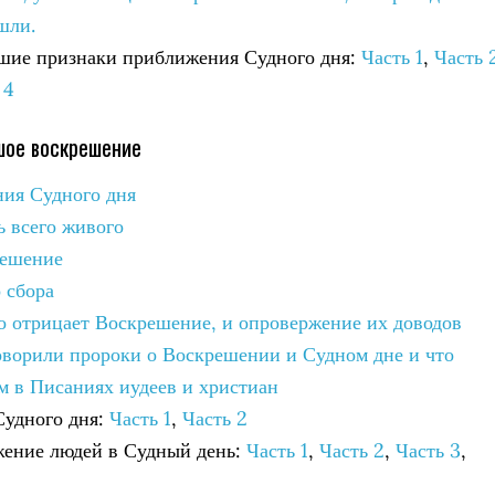
шли.
ьшие признаки приближения Судного дня:
Часть 1
,
Часть 
 4
шое воскрешение
ния Судного дня
ь всего живого
решение
 сбора
кто отрицает Воскрешение, и опровержение их доводов
говорили пророки о Воскрешении и Судном дне и что
ом в Писаниях иудеев и христиан
 Судного дня:
Часть 1
,
Часть 2
жение людей в Судный день:
Часть 1
,
Часть 2
,
Часть 3
,