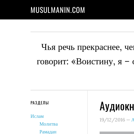
MUSULMANIN.COM
Чья речь прекраснее, че
говорит: «Воистину, я –
Аудиокн
РАЗДЕЛЫ
Ислам
19/12/2016
—
А
Молитва
Рамадан