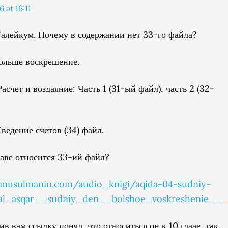
 at 16:11
‘алейкум. Почему в содержании нет 33-го файла?
Больше воскрешение.
Расчет и воздаяние: Часть 1 (31-ый файл), часть 2 (32-
Сведение счетов (34) файл.
лаве относится 33-ий файл?
2.musulmanin.com/audio_knigi/aqida-04-sudniy-
al_asqar__sudniy_den__bolshoe_voskreshenie___
в вам ссылку понял, что относиться он к 10 глаае, так