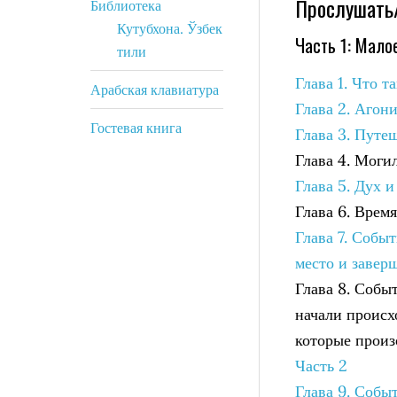
Прослушать/
Библиотека
Кутубхона. Ўзбек
Часть 1: Мало
тили
Глава 1. Что 
Арабская клавиатура
Глава 2. Агон
Гостевая книга
Глава 3. Путе
Глава 4. Моги
Глава 5. Дух 
Глава 6. Врем
Глава 7. Собы
место и завер
Глава 8. Собы
начали происх
которые произ
Часть 2
Глава 9. Собы