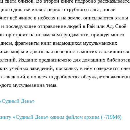
ец света близок. Во второй книге подробно рассказываетс
ного дня, начиная с первого трубного гласа, после
бнет всё живое в небесах и на земле, описываются этапы
 и последующее отправление людей в Рай или Ад. Своё
автор строит на исламском фундаменте, приводя много
хадисы, фрагменты книг выдающихся мусульманских
еивая мифы и доказывая неверность многих сложившихся
влений. Издание предназначено для домашних библиотек
ких учебных заведений, поскольку в нём содержится оче
х сведений и во всех подробностях обсуждается жизнен
ждого мусульманина тема.
 «Судный День»
книгу «Судный День» одним файлом архива (~719Мб)