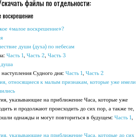
скачать файлы по отдельности:
е воскрешение
такое «малое воскрешение»?
ия
шествие души (духа) по небесам
ла:
Часть 1
,
Часть 2
,
Часть 3
и душа
я наступления Судного дня:
Часть 1
,
Часть 2
тия, относящиеся к малым признакам, которые уже имели
шились
тия, указывающие на приближение Часа, которые уже
одить и продолжают происходить до сих пор, а также те,
ошли однажды и могут повториться в будущем:
Часть 1
,
тия, указывающие на приближение Часа, которые до сих