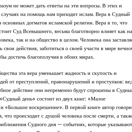
разум не может дать ответы на эти вопросы. В этих и
 случаях на помощь нам приходит ислам. Вера в Судный
з основных догматов исламской религии. Вера в то, что
стоит Суд Всевышнего, весьма благотворно влияет как н
овека, так и на общество в целом. Человека она заставля
 свои действия, заботиться о своей участи в мире вечно
обы достичь благополучия в обоих мирах.
бщества эта вера уменьшает жадность и скупость и
дей от преступлений, правонарушений и проступков: ве
обное действие они непременно будут спрошены в Судны
 «Судный день» состоит из двух книг: «Малое
и «Большое воскрешение». В первой книге автор говори
м, что происходит с душой человека после смерти, а такж
риближения Судного дня — событиях, которые указываю