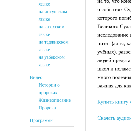
на то, что кон
языке
о событиях Суд
на ингушском
которого поги
языке
Великого Суда
на казахском
языке
исследование 
на таджикском
цитат (аяты, 
языке
учёных), разв
на узбекском
людей предста
языке
школ и исламс
много полезны
Видео
Истории о
важная для ка
пророках
Жизнеописание
Купить книгу
Пророка
Скачать аудио
Программы