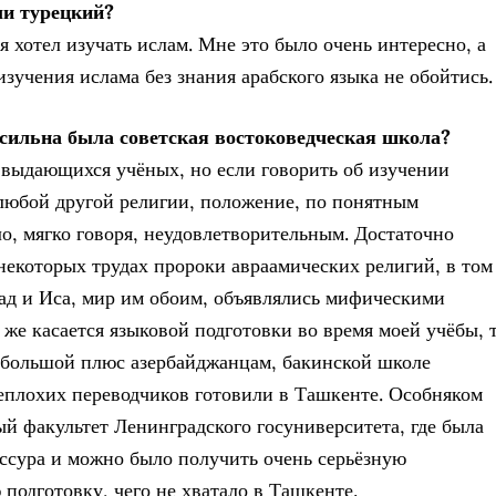
ли турецкий?
я хотел изучать ислам. Мне это было очень интересно, а
изучения ислама без знания арабского языка не обойтись.
сильна была советская востоковедческая школа?
выдающихся учёных, но если говорить об изучении
 любой другой религии, положение, по понятным
о, мягко говоря, неудовлетворительным. Достаточно
в некоторых трудах пророки авраамических религий, в том
д и Иса, мир им обоим, объявлялись мифическими
 же касается языковой подготовки во время моей учёбы, 
 большой плюс азербайджанцам, бакинской школе
еплохих переводчиков готовили в Ташкенте. Особняком
ый факультет Ленинградского госуниверситета, где была
ссура и можно было получить очень серьёзную
 подготовку, чего не хватало в Ташкенте.