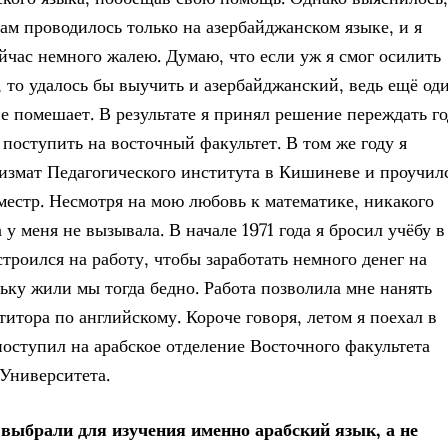
там проводилось только на азербайджанском языке, и я
ейчас немного жалею. Думаю, что если уж я смог осилить
, то удалось бы выучить и азербайджанский, ведь ещё од
не помешает. В результате я принял решение переждать го
 поступить на восточный факультет. В том же году я
измат Педагогического института в Кишиневе и проучил
местр. Несмотря на мою любовь к математике, никакого
 у меня не вызывала. В начале 1971 года я бросил учёбу в
троился на работу, чтобы заработать немного денег на
льку жили мы тогда бедно. Работа позволила мне нанять
титора по английскому. Короче говоря, летом я поехал в
поступил на арабское отделение Восточного факультета
Университета.
выбрали для изучения именно арабский язык, а не