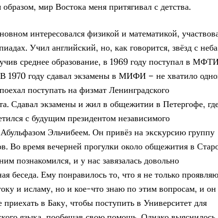
 образом, мир Востока меня притягивал с детства.
сновном интересовался физикой и математикой, участвов
иадах. Учил английский, но, как говорится, звёзд с неба
лучив среднее образование, в 1969 году поступал в МФТИ
 В 1970 году сдавал экзамены в МИФИ – не хватило одно
я поехал поступать на физмат Ленинградского
та. Сдавал экзамены и жил в общежитии в Петергофе, гд
етился с будущим президентом независимого
Абульфазом Эльчибеем. Он привёз на экскурсию группу
ов. Во время вечерней прогулки около общежития в Стар
ним познакомился, и у нас завязалась довольно
ая беседа. Ему понравилось то, что я не только проявля
току и исламу, но и кое-что знаю по этим вопросам, и он
 приехать в Баку, чтобы поступить в Университет для
ского языка, пообещав свою помощь. Однако выяснилось,