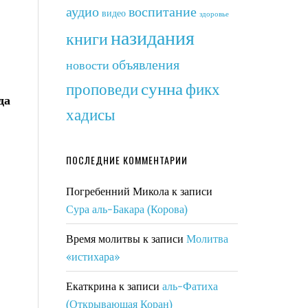
аудио
воспитание
видео
здоровье
назидания
книги
объявления
новости
сунна
фикх
проповеди
да
хадисы
ПОСЛЕДНИЕ КОММЕНТАРИИ
Погребенний Микола
к записи
Сура аль-Бакара (Корова)
Время молитвы
к записи
Молитва
«истихара»
Екаткрина
к записи
аль-Фатиха
(Открывающая Коран)