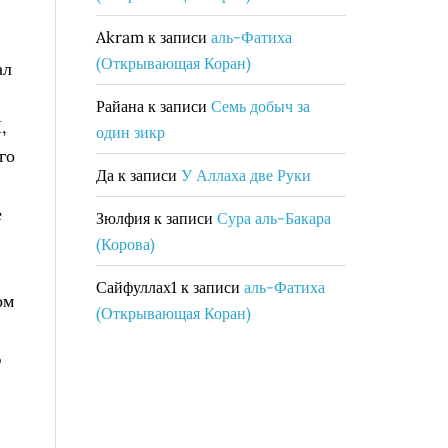
Akram
к записи
аль-Фатиха
(Открывающая Коран)
ал
Райана
к записи
Семь добыч за
,
один зикр
го
Да
к записи
У Аллаха две Руки
е
Зюлфия
к записи
Сура аль-Бакара
(Корова)
Сайфуллах1
к записи
аль-Фатиха
ом
(Открывающая Коран)
ю