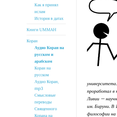
Как я принял
ислам
История в датах
Книги UMMAH
Коран
Аудио Коран на
русском и
арабском
Коран на
русском
Аудио Коран,
университета.
mp3
проработал в 
Смысловые
Ливии — науч
переводы
им. Бируни. В
Священного
философии на
Корана на