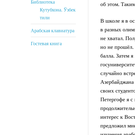
Библиотека
об этом. Таким
Кутубхона. Ўзбек
тили
В школе я в о
в разных олимп
Арабская клавиатура
не хватал. По
Гостевая книга
но не прошёл.
балла. Затем 
госуниверсите
случайно встр
Азербайджана 
своих студент
Петергофе я с 
продолжительн
интерес к Вос
предложил мне
изучения араб