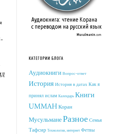
я
4-
КАТЕГОРИИ БЛОГА
а
Аудиокниги
ИД
Вопрос-ответ
История
Как я
История в датах
Книги
принял ислам
Календарь
UMMAH
Коран
Разное
Мусульмане
Семья
Тафсир
Фетвы
Технологии, интернет