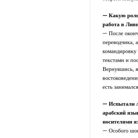
— Какую роль
работа в Лив
— После оконч
переводчика, 
командировку 
текстами и по
Вернувшись, я
востоковедени
есть занималс
— Испытали л
арабский язы
носителями я
— Особого шок