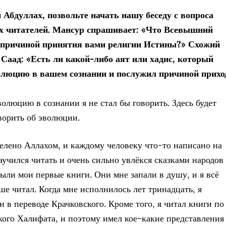
Абдуллах, позвольте начать нашу беседу с вопроса
х читателей. Мансур спрашивает: «Что Всевышний
 причиной принятия вами религии Истины?» Схожий
 Саад: «Есть ли какой-либо аят или хадис, который
олюцию в вашем сознании и послужил причиной прихо
волюцию в сознании я не стал бы говорить. Здесь будет
ворить об эволюции.
елено Аллахом, и каждому человеку что-то написано на
аучился читать и очень сильно увлёкся сказками народов
были мои первые книги. Они мне запали в душу, и я всё
ше читал. Когда мне исполнилось лет тринадцать, я
н в переводе Крачковского. Кроме того, я читал книги по
кого Халифата, и поэтому имел кое-какие представления