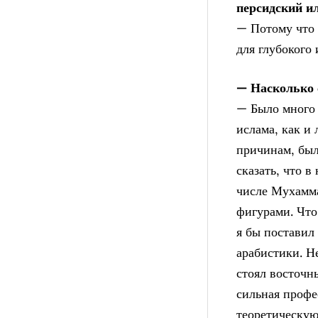
персидский и
— Потому что 
для глубокого 
— Насколько 
— Было много 
ислама, как и
причинам, был
сказать, что 
числе Мухамма
фигурами. Что
я бы поставил
арабистики. Н
стоял восточн
сильная профе
теоретическую