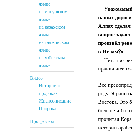
языке
— Уважаемый 
на ингушском
наших дороги
языке
Аллах сделал
на казахском
вопрос задаёт
языке
на таджикском
произвёл рев
языке
в Ислам?»
на узбекском
— Нет, про ре
языке
правильнее го
Видео
Все предопред
Истории о
роду. Я рано н
пророках
Жизнеописание
Востока. Это 
Пророка
больше и боль
прочитал Кора
Программы
истории арабс