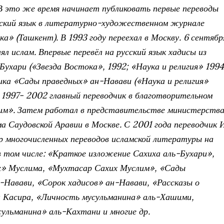
В это же время начинает публиковать первые переводы
сский язык в литературно-художественном журнале
ка» (Ташкент). В 1993 году переехал в Москву. 6 сентябр
ял ислам. Впервые перевёл на русский язык хадисы из
Бухари («Звезда Востока», 1992; «Наука и религия» 199
рника «Сады праведных» ан-Навави («Наука и религия»
 С 1997- 2002 главный переводчик в благотворительном
им». Затем работал в представительстве министерств
ма Саудовской Аравии в Москве. С 2001 года переводчик 
 многочисленных переводов исламской литературы на
 в том числе: «Краткое изложение Сахиха аль-Бухари»,
х» Муслима, «Мухтасар Сахих Муслим», «Сады
-Навави, «Сорок хадисов» ан-Навави, «Рассказы о
 Касира, «Личность мусульманина» аль-Хашими,
ульманина» аль-Кахтани и многие др.