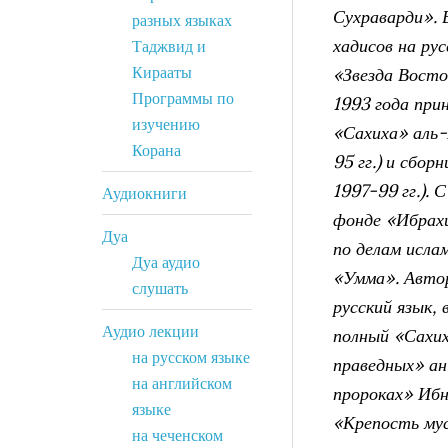
Сухраварди». 
разных языках
хадисов на ру
Таджвид и
Кирааты
«Звезда Восто
Программы по
1993 года прин
изучению
«Сахиха» аль-
Корана
95 гг.) и сбо
1997-99 гг.).
Аудиокниги
фонде «Ибрах
Дуа
по делам исла
Дуа аудио
«Умма». Автор
слушать
русский язык,
Аудио лекции
полный «Сахи
на русском языке
праведных» ан
на английском
пророках» Ибн
языке
«Крепость мус
на чеченском