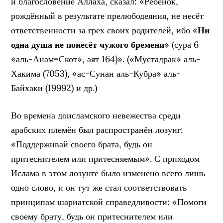
и благословение Аллаха, сказал: «Ребёнок,
рождённый в результате прелюбодеяния, не несёт
ответственности за грех своих родителей, ибо «
Ни
одна душа не понесёт чужого бремени
» (сура 6
«аль-Анам=Скот», аят 164)». («Мустадрак» аль-
Хакима (7053), «ас-Сунан аль-Кубра» аль-
Байхаки (19992) и др.)
Во времена доисламского невежества среди
арабских племён был распространён лозунг:
«Поддерживай своего брата, будь он
притеснителем или притесняемым». С приходом
Ислама в этом лозунге было изменено всего лишь
одно слово, и он тут же стал соответствовать
принципам шариатской справедливости: «Помоги
своему брату, будь он притеснителем или