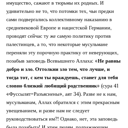
имущество, сажают в тюрьмы их родных. И
удивительно не то, что потомки тех, чьи предки
сами подвергались коллективному наказанию в
средневековой Европе и нацистской Германии,
проводят сейчас ту же самую политику против
палестинцев, а то, что некоторые мусульмане
переняли эту порочную практику от неверующих,
позабыв заповедь Всевышнего Аллаха: «
Не равны
добро и зло. Оттолкни зло тем, что лучше, и
тогда тот, с кем ты враждуешь, станет для тебя
словно близкий любящий родственник
» (сура 41
«Фуссылят=Разъяснены», аят 34). Разве не к нам,
мусульманам, Аллах обратился с этим прекрасным
увещеванием, и разве нам не следует
руководствоваться им?! Однако, нет, эта заповедь
была позабыта! И этим людям, подражающим