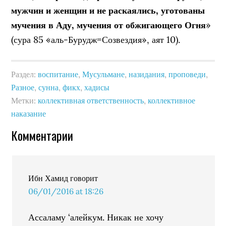
мужчин и женщин и не раскаялись, уготованы
мучения в Аду, мучения от обжигающего Огня
»
(сура 85 «аль-Бурудж=Созвездия», аят 10).
Раздел:
воспитание
,
Мусульмане
,
назидания
,
проповеди
,
Разное
,
сунна
,
фикх
,
хадисы
Метки:
коллективная ответственность
,
коллективное
наказание
Комментарии
Ибн Хамид
говорит
06/01/2016 at 18:26
Ассаламу ‘алейкум. Никак не хочу