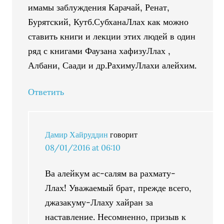
имамы заблуждения Карачай, Ренат,
Бурятский, Кутб.СубханаЛлах как можно
ставить книги и лекции этих людей в один
ряд с книгами Фаузана хафизуЛлах ,
Албани, Саади и др.РахимуЛлахи алейхим.
Ответить
Дамир Хайруддин
говорит
08/01/2016 at 06:10
Ва алейкум ас-салям ва рахмату-
Ллах! Уважаемый брат, прежде всего,
джазакуму-Ллаху хайран за
наставление. Несомненно, призыв к