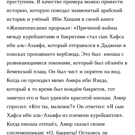
преступник. В качестве примера можно привести
историю, которую поведал знаменитый арабский
историк и учёный Ибн Хишам в своей книге
«Жизнеописание пророка»: «Причиной войны
между курейшитами и бакритами стал сын Хафса
ибн аль-Ахьяфа, который отправился в Даджнан в
поисках пропавшего верблюда. Это был юноша с
развевающимися локонами, который был облачён в
йеменский плащ. Он был чист и опрятен на вид.
Когда он проходил мимо Амира ибн Язида,
который в то время был вождём бакритов, тот
заметил его и был удивлён красотой юноши. Амир
спросил: «Кто ты, мальчик?» Он ответил: «Я сын
Хафса ибн аль-Ахьяфа из племени курейшитов».
Когда юноша отoшёл, Амир сказал своим
соплеменникам: «О, бакриты! Остались ли