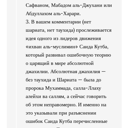
Сафваном, Мабадом аль-Джухани или
Абдуллахом аль-Харари.
3. В вашем комментарии (нет
шариата, нет таухида) прослеживается
идея одного из лидеров движения
«ихван аль-муслимин» Саида Кутба,
который развивал ошибочную теорию
о царящий в мире абсолютной
джахилии. Абсолютная джахилия —
без таухида и Шариата — была до
пророка Мухаммада, салла-Ллаху
алейхи ва саллям, а сейчас говорить
об этом неправомерно. И именно на
это указывали при разъяснении
ошибок Саида Кутба перечисленные