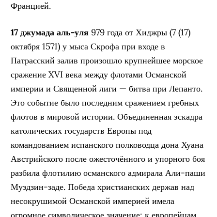
Францией.
17 джумада аль-уля
979 года от Хиджры (7 (17)
октября 1571) у мыса Скрофа при входе в
Патрасский залив произошло крупнейшее морское
сражение XVI века между флотами Османской
империи и Священной лиги — битва при Лепанто.
Это событие было последним сражением гребных
флотов в мировой истории. Объединенная эскадра
католических государств Европы под
командованием испанского полководца дона Хуана
Австрийского после ожесточённого и упорного боя
разбила флотилию османского адмирала Али-паши
Муэдзин-заде. Победа христианских держав над
несокрушимой Османской империей имела
огромное символическое значение: к европейцам