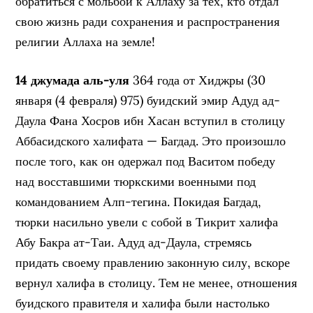
обратиться с мольбой к Аллаху за тех, кто отдал
свою жизнь ради сохранения и распространения
религии Аллаха на земле!
14 джумада аль-уля
364 года от Хиджры (30
января (4 февраля) 975) буидский эмир Адуд ад-
Даула Фана Хосров ибн Хасан вступил в столицу
Аббасидского халифата — Багдад. Это произошло
после того, как он одержал под Васитом победу
над восставшими тюркскими военными под
командованием Алп-тегина. Покидая Багдад,
тюрки насильно увели с собой в Тикрит халифа
Абу Бакра ат-Таи. Адуд ад-Даула, стремясь
придать своему правлению законную силу, вскоре
вернул халифа в столицу. Тем не менее, отношения
буидского правителя и халифа были настолько