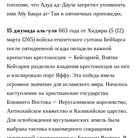
плохими, что Адуд ад-Даула запретил упоминать
имя Абу Бакра ат-Таи в пятничных проповедях.
15 джумада аль-уля
663 года от Хиджры (5 (12)
марта 1265) войска египетского султана Бейбарса
после пятидневной осады овладели важной
крепостью крестоносцев — Кейсарией. Взятие
Кейсарии разделило владения крестоносцев на юге
и изолировало порт Яффу. Эта победа имела
огромное значение для исламского мира. Началось
наступление на христианские государства
Ближнего Востока — Иерусалимское королевство,
Антиохийское княжество и Киликийское царство.
Для освобождения мусульманских земель была
выбрана тактика планомерного сокращения
укреплений крестоносцев на Ближнем Востоке. В