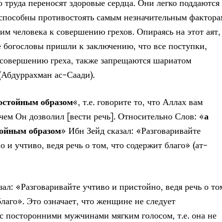
о труда переносят здоровые сердца. Они легко поддаются
 способны противостоять самым незначительным фактора
м человека к совершению грехов. Опираясь на этот аят,
 богословы пришли к заключению, что все поступки,
совершению греха, также запрещаются шариатом
Абдуррахман ас-Саади).
достойным образом
«, т.е. говорите то, что Аллах вам
 чем Он дозволил [вести речь]. Относительно Слов: «
а
тойным образом
» Ибн Зейд сказал: «Разговаривайте
 и учтиво, ведя речь о том, что содержит благо» (ат-
ал: «Разговаривайте учтиво и пристойно, ведя речь о то
благо». Это означает, что женщине не следует
 с посторонними мужчинами мягким голосом, т.е. она не