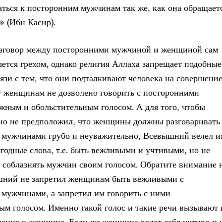
ться к посторонним мужчинам так же, как она обращает
» (Ибн Касир).
зговор между посторонними мужчиной и женщиной сам
ляется грехом, однако религия Аллаха запрещает подобные
вязи с тем, что они подталкивают человека на совершени
у женщинам не дозволено говорить с посторонними
ным и обольстительным голосом. А для того, чтобы
о не предположил, что женщины должны разговаривать
 мужчинами грубо и неуважительно, Всевышний велел и
угодные слова, т.е. быть вежливыми и учтивыми, но не
е соблазнять мужчин своим голосом. Обратите внимание 
шний не запретил женщинам быть вежливыми с
мужчинами, а запретил им говорить с ними
ым голосом. Именно такой голос и такие речи вызывают 
ение к женщине. Если же женщина ведет себя учтиво и 