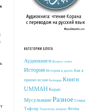
к
х
ы
КАТЕГОРИИ БЛОГА
Аудиокниги
Вопрос-ответ
ь
История
Как я
История в датах
Книги
принял ислам
Календарь
UMMAH
Коран
Разное
Мусульмане
Семья
ут
Тафсир
Фетвы
Технологии, интернет