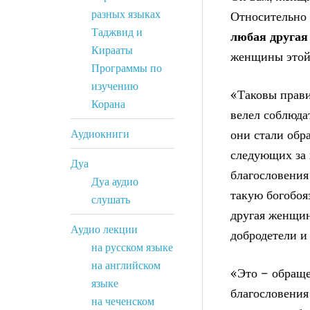
разных языках
Относительно
Таджвид и
любая друга
Кирааты
женщины этой
Программы по
изучению
«Таковы прави
Корана
велел соблюда
Аудиокниги
они стали обр
следующих за 
Дуа
благословения
Дуа аудио
такую богобоя
слушать
другая женщин
Аудио лекции
добродетели и
на русском языке
на английском
«Это – обраще
языке
благословения
на чеченском