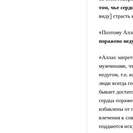
том, чье серд
виду] страсть
«Поэтому Алла
поражено нед
«Аллах запре
мужчинами, чт
недугом, т.е.
люди всегда г
бывает достат
сердца пораже
избавлены от 
влечения к со
поддаются иск