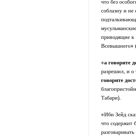
что без особог
соблазну и не
подталкивающи
мусульманские
приводящие к 
Всевышнего» (
«
а говорите 
разрешил, и о
говорите дос
благопристойно
Табари).
«Ибн Зейд сказ
что содержит 
разговаривать