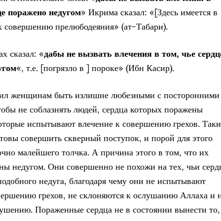
це поражено недугом
» Икрима сказал: «[Здесь имеется в
 к совершению прелюбодеяния» (ат-Табари).
х сказал: «
дабы не вызвать влечения в том, чье сердц
угом
«, т.е. [погрязло в ] пороке» (Ибн Касир).
тил женщинам быть излишне любезными с посторонними
обы не соблазнять людей, сердца которых поражены
 которые испытывают влечение к совершению грехов. Таки
отовы совершить скверный поступок, и порой для этого
очно малейшего толчка. А причина этого в том, что их
ны недугом. Они совершенно не похожи на тех, чьи серд
подобного недуга, благодаря чему они не испытывают
вершению грехов, не склоняются к ослушанию Аллаха и 
ушению. Пораженные сердца не в состоянии вынести то,