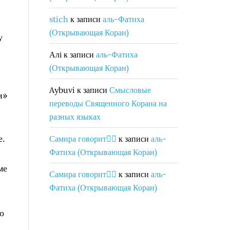
stich
к записи
аль-Фатиха
(Открывающая Коран)
у
Алі
к записи
аль-Фатиха
(Открывающая Коран)
Aybuvi
к записи
Смысловые
и»
переводы Священного Корана на
разных языках
е.
Самира говорит👇🏻
к записи
аль-
Фатиха (Открывающая Коран)
ме
Самира говорит👇🏻
к записи
аль-
Фатиха (Открывающая Коран)
о