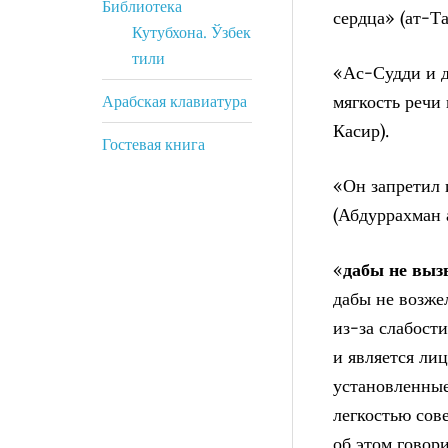
Библиотека
сердца» (ат-Та
Кутубхона. Ўзбек
тили
«Ас-Судди и д
мягкость реч
Арабская клавиатура
Касир).
Гостевая книга
«Он запретил
(Абдуррахман 
«
дабы не выз
дабы не возжел
из-за слабост
и является лиц
установленные
легкостью сов
об этом говор