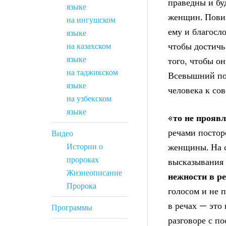
праведны и бу
языке
женщин. Пови
на ингушском
ему и благосл
языке
чтобы достичь
на казахском
языке
того, чтобы о
на таджикском
Всевышний пов
языке
человека к со
на узбекском
языке
«
то не прояв
речами постор
Видео
Истории о
женщины. На с
пророках
высказывания 
Жизнеописание
нежности в р
Пророка
голосом и не 
в речах — это
Программы
разговоре с п