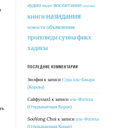
аудио
воспитание
видео
здоровье
р
назидания
книги
объявления
новости
сунна
фикх
проповеди
хадисы
ПОСЛЕДНИЕ КОММЕНТАРИИ
Зюлфия
к записи
Сура аль-Бакара
(Корова)
Сайфуллах1
к записи
аль-Фатиха
(Открывающая Коран)
ть
SooYong Choi
к записи
аль-Фатиха
(Открывающая Коран)