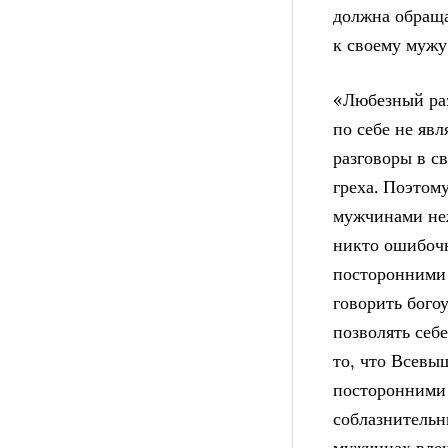
должна обраща
к своему мужу
«Любезный ра
по себе не яв
разговоры в с
греха. Поэтом
мужчинами неж
никто ошибочн
посторонними
говорить бого
позволять себ
то, что Всевы
посторонними 
соблазнительн
мужчинах влеч