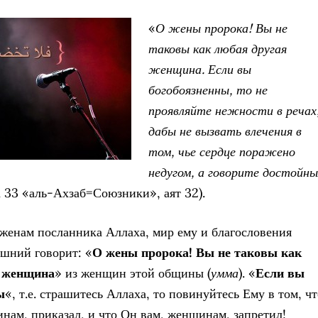
«
О жены пророка! Вы не
таковы как любая другая
женщина. Если вы
богобоязненны, то не
проявляйте нежности в речах
дабы не вызвать влечения в
том, чье сердце поражено
недугом, а говорите достойн
а 33 «аль-Ахзаб=Союзники», аят 32).
женам посланника Аллаха, мир ему и благословения
шний говорит: «
О жены пророка! Вы не таковы как
я женщина
» из женщин этой общины (
умма
). «
Если вы
ы
«, т.е. страшитесь Аллаха, то повинуйтесь Ему в том, чт
нам, приказал, и что Он вам, женщинам, запретил!