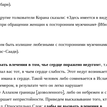
бари).
ругие толкователи Корана сказали: «Здесь имеется в вид
и при обращении женщин к посторонним мужчинам» (Ибн
 им быть излишне любезными с посторонними мужчинам
ас-Саади).
вать влечения в том, чье сердце поражено недугом
«, т.
ал вас тот, в чьем сердце слабость. Этот недуг возникает
и имана в сердце. Такой человек либо сомневается в Исла
емером, в результате чего он легко нарушает
 Аллахом границы [дозволенного], либо он небрежен и с
ершает непристойности. Приведем высказывание того, кт
ил. Относительно Слов: «
дабы не вызвать влечения в