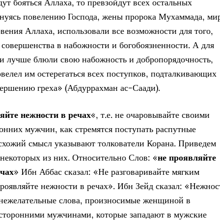
дут бояться Аллаха, то превзойдут всех остальных
нуясь повелению Господа, жены пророка Мухаммада, ми
овения Аллаха, использовали все возможности для того,
 совершенства в набожности и богобоязненности. А для
ни лучше блюли свою набожность и добропорядочность,
елел им остерегаться всех поступков, подталкивающих
вершению греха» (Абдуррахман ас-Саади).
ляйте нежности в речах
«, т.е. не очаровывайте своими
онних мужчин, как стремятся поступать распутные
хожий смысл указывают толкователи Корана. Приведем
некоторых из них. Относительно Слов: «
не проявляйте
ечах
» Ибн Аббас сказал: «Не разговаривайте мягким
проявляйте нежности в речах». Ибн Зейд сказал: «Нежнос
 нежелательные слова, произносимые женщиной в
осторонними мужчинами, которые западают в мужские