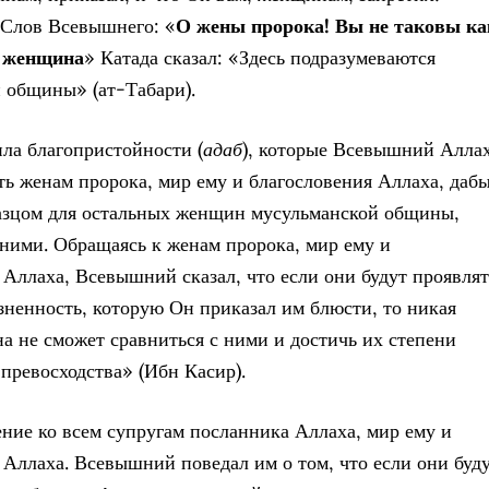
 Слов Всевышнего: «
О жены пророка! Вы не таковы ка
я женщина
» Катада сказал: «Здесь подразумеваются
 общины» (ат-Табари).
ла благопристойности (
адаб
), которые Всевышний Алла
ть женам пророка, мир ему и благословения Аллаха, даб
азцом для остальных женщин мусульманской общины,
ними. Обращаясь к женам пророка, мир ему и
 Аллаха, Всевышний сказал, что если они будут проявлят
зненность, которую Он приказал им блюсти, то никая
а не сможет сравниться с ними и достичь их степени
 превосходства» (Ибн Касир).
ние ко всем супругам посланника Аллаха, мир ему и
 Аллаха. Всевышний поведал им о том, что если они буд