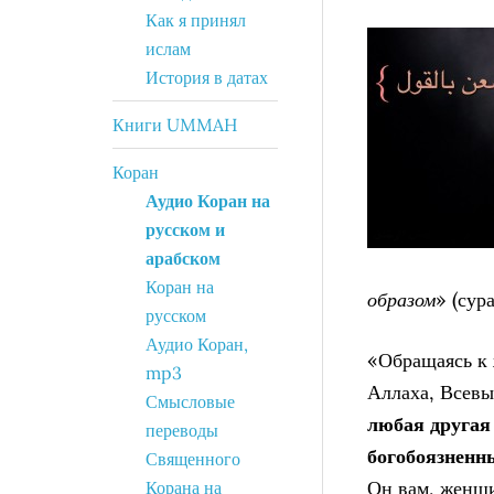
Как я принял
ислам
История в датах
Книги UMMAH
Коран
Аудио Коран на
русском и
арабском
Коран на
образом
» (сур
русском
Аудио Коран,
«Обращаясь к 
mp3
Аллаха, Всевы
Смысловые
любая друга
переводы
богобоязненн
Священного
Он вам, женщи
Корана на