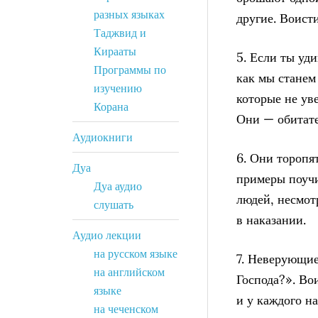
разных языках
другие. Воист
Таджвид и
Кирааты
5. Если ты уд
Программы по
как мы станем
изучению
которые не уве
Корана
Они — обитате
Аудиокниги
6. Они торопят
Дуа
примеры поучи
Дуа аудио
людей, несмот
слушать
в наказании.
Аудио лекции
на русском языке
7. Неверующие
на английском
Господа?». Во
языке
и у каждого на
на чеченском