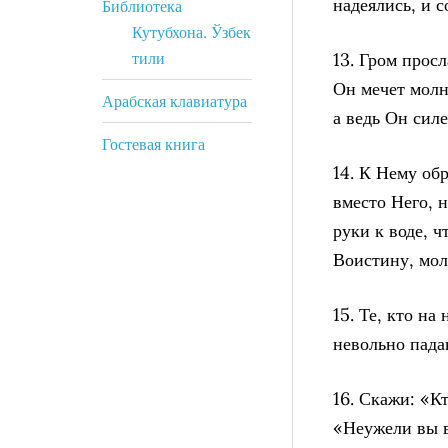
надеялись, и с
Библиотека
Кутубхона. Ўзбек
тили
13. Гром просл
Он мечет молн
Арабская клавиатура
а ведь Он силе
Гостевая книга
14. К Нему об
вместо Него, 
руки к воде, ч
Воистину, мол
15. Те, кто на
невольно пада
16. Скажи: «К
«Неужели вы в