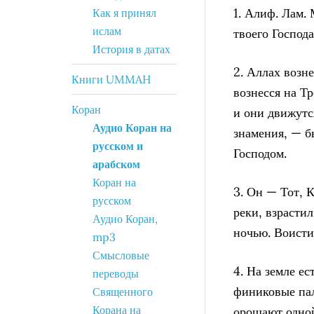
1. Алиф. Лам.
Как я принял
ислам
твоего Господ
История в датах
2. Аллах возне
Книги UMMAH
вознесся на Т
Коран
и они движутс
Аудио Коран на
знамения, — б
русском и
Господом.
арабском
Коран на
3. Он — Тот, 
русском
реки, взрасти
Аудио Коран,
ночью. Воисти
mp3
Смысловые
4. На земле е
переводы
финиковые пал
Священного
Корана на
орошают одной