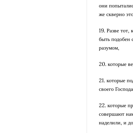
они попыталис
же скверно эт
19. Разве тот,
быть подобен 
разумом,
20. которые в
21. которые п
своего Господа
22. которые п
совершают нам
наделили, и д