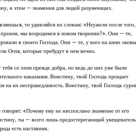
ину, в этом — знамения для людей разумеющих.
ивляешься, то удивляйся их словам: «Неужели после того,
 прахом, мы возродимся в новом творении?». Они — те,
ровали в своего Господа. Они — те, у кого на шеях оковы
ли Огня, которые пребудут в нем вечно.
 тебя со злом прежде добра, но ведь до них уже были
тельного наказания. Воистину, твой Господь прощает
ря на их несправедливость. Воистину, твой Господь суро
 говорят: «Почему ему не ниспослано знамение от его
истину, ты — всего лишь предостерегающий увещеватель
рода есть наставник.