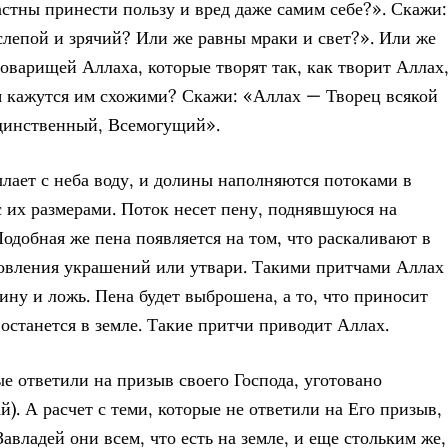
астны принести пользу и вред даже самим себе?». Скажи:
слепой и зрячий? Или же равны мраки и свет?». Или же
оварищей Аллаха, которые творят так, как творит Аллах
я кажутся им схожими? Скажи: «Аллах — Творец всякой
динственный, Всемогущий».
ылает с неба воду, и долины наполняются потоками в
с их размерами. Поток несет пену, поднявшуюся на
Подобная же пена появляется на том, что раскаливают в
товления украшений или утвари. Такими притчами Аллах
тину и ложь. Пена будет выброшена, а то, что приносит
 останется в земле. Такие притчи приводит Аллах.
ые ответили на призыв своего Господа, уготовано
). А расчет с теми, которые не ответили на Его призыв,
Завладей они всем, что есть на земле, и еще стольким же,