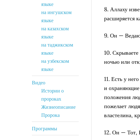
языке
8. Аллаху изве
на ингушском
расширяется к
языке
на казахском
9. Он — Ведаю
языке
на таджикском
10. Скрываете
языке
на узбекском
ночью или отк
языке
11. Есть у нег
Видео
и охраняющие 
Истории о
положения люд
пророках
пожелает людям
Жизнеописание
властелина, к
Пророка
Программы
12. Он — Тот,