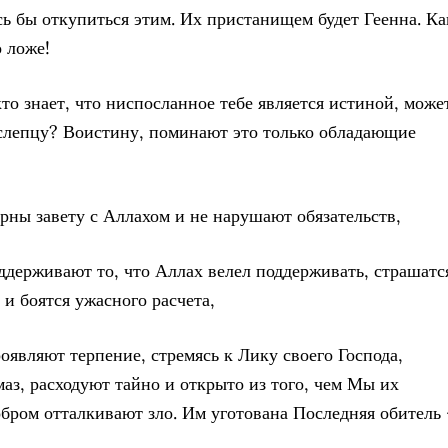
ь бы откупиться этим. Их пристанищем будет Геенна. Ка
о ложе!
 кто знает, что ниспосланное тебе является истиной, може
слепцу? Воистину, поминают это только обладающие
ерны завету с Аллахом и не нарушают обязательств,
оддерживают то, что Аллах велел поддерживать, страшатс
 и боятся ужасного расчета,
роявляют терпение, стремясь к Лику своего Господа,
аз, расходуют тайно и открыто из того, чем Мы их
обром отталкивают зло. Им уготована Последняя обитель