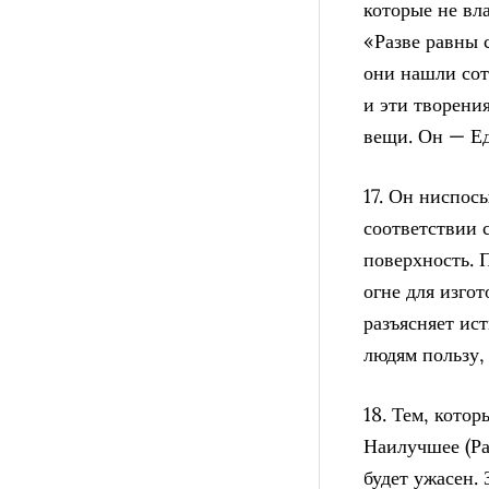
которые не вл
«Разве равны 
они нашли сот
и эти творени
вещи. Он — Е
17. Он ниспос
соответствии 
поверхность. 
огне для изго
разъясняет ис
людям пользу,
18. Тем, котор
Наилучшее (Рай
будет ужасен. 