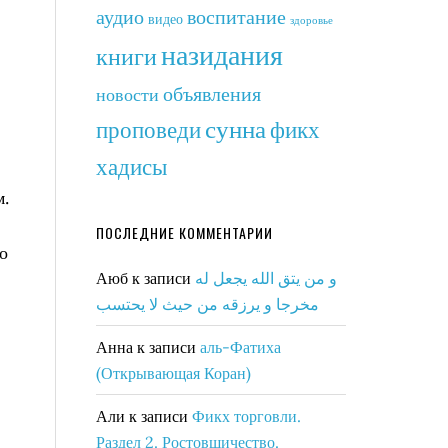
аудио
воспитание
видео
здоровье
назидания
книги
объявления
новости
сунна
фикх
проповеди
хадисы
м.
ПОСЛЕДНИЕ КОММЕНТАРИИ
о
Аюб
к записи
و من يتق الله يجعل له
مخرجا و يرزقه من حيث لا يحتسب
Анна
к записи
аль-Фатиха
(Открывающая Коран)
Али
к записи
Фикх торговли.
Раздел 2. Ростовщичество.