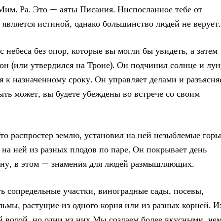
 Мим. Ра. Это — аяты Писания. Ниспосланное тебе от
а является истиной, однако большинство людей не верует.
с небеса без опор, которые вы могли бы увидеть, а затем
рон (или утвердился на Троне). Он подчинил солнце и лун
я к назначенному сроку. Он управляет делами и разъясня
ыть может, вы будете убеждены во встрече со своим
Кто распростер землю, установил на ней незыблемые горы
л на ней из разных плодов по паре. Он покрывает день
ну, в этом — знамения для людей размышляющих.
сть сопредельные участки, виноградные сады, посевы,
ьмы, растущие из одного корня или из разных корней. И
 водой, но одни из них Мы создаем более вкусными, че