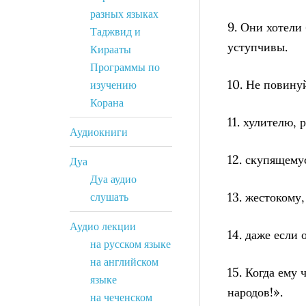
разных языках
9. Они хотели
Таджвид и
уступчивы.
Кирааты
Программы по
10. Не повину
изучению
Корана
11. хулителю,
Аудиокниги
12. скупящему
Дуа
Дуа аудио
13. жестокому,
слушать
Аудио лекции
14. даже если 
на русском языке
на английском
15. Когда ему
языке
народов!».
на чеченском