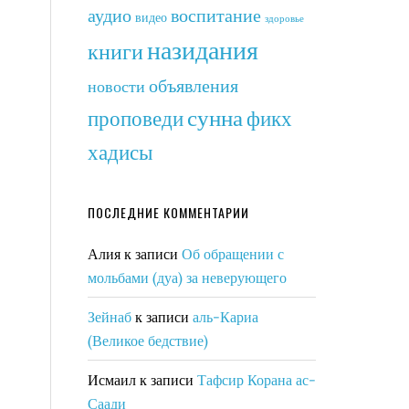
аудио
воспитание
видео
здоровье
назидания
книги
объявления
новости
сунна
фикх
проповеди
хадисы
ПОСЛЕДНИЕ КОММЕНТАРИИ
Алия
к записи
Об обращении с
мольбами (дуа) за неверующего
Зейнаб
к записи
аль-Кариа
(Великое бедствие)
Исмаил
к записи
Тафсир Корана ас-
Саади