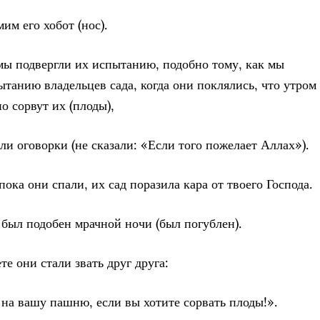
им его хобот (нос).
 мы подвергли их испытанию, подобно тому, как мы
ытанию владельцев сада, когда они поклялись, что утром
о сорвут их (плоды),
али оговорки (не сказали: «Если того пожелает Аллах»).
пока они спали, их сад поразила кара от твоего Господа.
д был подобен мрачной ночи (был погублен).
ете они стали звать друг друга:
 на вашу пашню, если вы хотите сорвать плоды!».