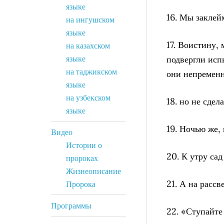
языке
16. Мы заклейм
на ингушском
языке
17. Воистину,
на казахском
языке
подвергли исп
на таджикском
они непременн
языке
на узбекском
18. но не сдел
языке
19. Ночью же, 
Видео
Истории о
20. К утру са
пророках
Жизнеописание
21. А на рассв
Пророка
Программы
22. «Ступайте