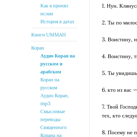
1. Нун. Кляну
Как я принял
ислам
История в датах
2. Ты по мило
Книги UMMAH
3. Воистину, н
Коран
Аудио Коран на
4. Воистину, т
русском и
арабском
5. Ты увидишь
Коран на
русском
6. кто из вас 
Аудио Коран,
mp3
7. Твой Господ
Смысловые
тех, кто следу
переводы
Священного
8. Посему не 
Корана на