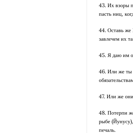
43. Их взоры 
пасть ниц, ког
44. Оставь же
завлечем их та
45. Я даю им 
46. Или же ты
обязательства
47. Или же он
48. Потерпи ж
рыбе (Йунусу)
печаль.