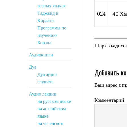
разных языках
Таджвид и
024
40 Ха
Кирааты
Программы по
изучению
Корана
Шарх хьадисо
Аудиокниги
Дуа
Добавить к
Дуа аудио
слушать
Ваш адрес ema
Аудио лекции
Комментарий
на русском языке
на английском
языке
на чеченском