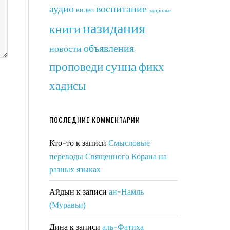
аудио
воспитание
видео
здоровье
назидания
книги
объявления
новости
сунна
фикх
проповеди
хадисы
ПОСЛЕДНИЕ КОММЕНТАРИИ
Кто-то
к записи
Смысловые
переводы Священного Корана на
разных языках
Айдын
к записи
ан-Намль
(Муравьи)
Дина
к записи
аль-Фатиха