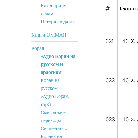
Как я принял
#
Лекции 
ислам
История в датах
Книги UMMAH
021
40 Ха
Коран
Аудио Коран на
русском и
арабском
022
40 Ха
Коран на
русском
Аудио Коран,
mp3
Смысловые
023
40 Ха
переводы
Священного
Корана на