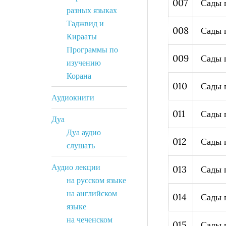
007
Сады 
разных языках
Таджвид и
008
Сады 
Кирааты
Программы по
009
Сады 
изучению
Корана
010
Сады 
Аудиокниги
011
Сады 
Дуа
Дуа аудио
012
Сады 
слушать
Аудио лекции
013
Сады 
на русском языке
на английском
014
Сады 
языке
на чеченском
015
Сады 