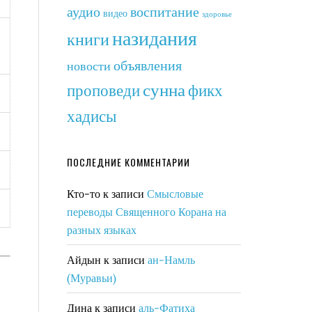
аудио
воспитание
видео
здоровье
назидания
книги
объявления
новости
сунна
фикх
проповеди
хадисы
ПОСЛЕДНИЕ КОММЕНТАРИИ
Кто-то
к записи
Смысловые
переводы Священного Корана на
разных языках
Айдын
к записи
ан-Намль
(Муравьи)
Дина
к записи
аль-Фатиха