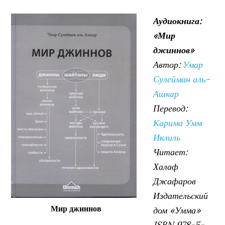
Аудиокнига:
«Мир
джиннов»
Автор:
Умар
Сулейман аль-
Ашкар
Перевод:
Карима Умм
Иклиль
Читает:
Халаф
Джафаров
Издательский
Мир джиннов
дом «Умма»
ISBN 978-5-