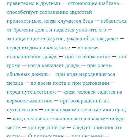
правителем и другими
—
отгоняющие шайтана
—
способствует сохранению милостей
—
произносимые, когда случается беда
—
избавиться
от бремени долга и надеется уплатить его
—
защищающие от укусов, ужалений и так далее
—
перед входом на кладбище
—
во время
испрашивания дождя
—
при сильном ветре
—
при
громе
—
когда выпадает дождь
—
при очень
обильных дождях
—
при виде народившегося
месяца
—
во время поста и при разговении
—
перед путешествием
—
когда человек садится на
верховое животное
—
при возвращении из
путешествия
—
перед входом в селение или город
—
когда человек останавливается в каком-нибудь
месте
—
при еде и питье
—
следует произносить
гостю
—
О приветствии
—
при чихании
—