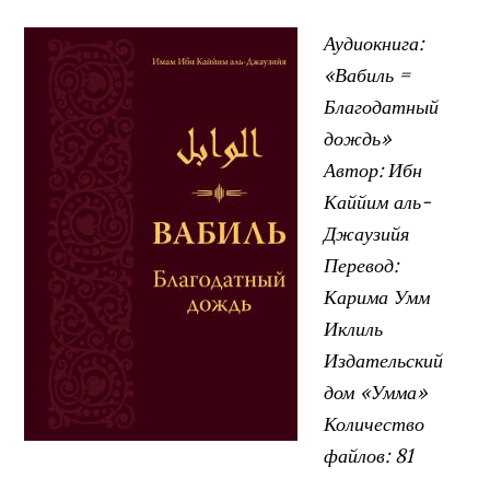
Аудиокнига:
«Вабиль =
Благодатный
дождь»
Автор: Ибн
Каййим аль-
Джаузийя
Перевод:
Карима Умм
Иклиль
Издательский
дом «Умма»
Количество
файлов: 81