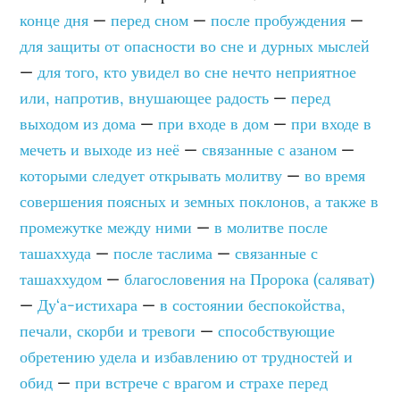
конце дня
—
перед сном
—
после пробуждения
—
для защиты от опасности во сне и дурных мыслей
—
для того, кто увидел во сне нечто неприятное
или, напротив, внушающее радость
—
перед
выходом из дома
—
при входе в дом
—
при входе в
мечеть и выходе из неё
—
связанные с азаном
—
которыми следует открывать молитву
—
во время
совершения поясных и земных поклонов, а также в
промежутке между ними
—
в молитве после
ташаххуда
—
после таслима
—
связанные с
ташаххудом
—
благословения на Пророка (саляват)
—
Ду‘а-истихара
—
в состоянии беспокойства,
печали, скорби и тревоги
—
способствующие
обретению удела и избавлению от трудностей и
обид
—
при встрече с врагом и страхе перед