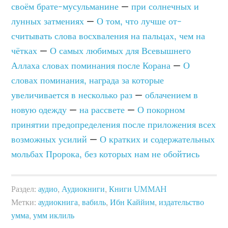
своём брате-мусульманине
—
при солнечных и
лунных затмениях
—
О том, что лучше от­
считывать слова восхваления на пальцах, чем на
чётках
—
О самых любимых для Всевышнего
Аллаха словах поминания после Корана
—
О
словах поминания, награда за которые
увеличивается в несколько раз
—
облачением в
новую одежду
—
на рассвете
—
О покорном
принятии предопределения после приложения всех
возможных усилий
—
О кратких и содержательных
мольбах Пророка, без которых нам не обойтись
Раздел:
аудио
,
Аудиокниги
,
Книги UMMAH
Метки:
аудиокнига
,
вабиль
,
Ибн Каййим
,
издательство
умма
,
умм иклиль