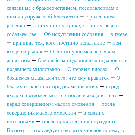
связанные с бракосочетанием, поздравлением с
ним и супружеской близостью
—
с рождением
ребёнка
—
О петушином крике, ослином рёве и
собачьем лае
—
Об искуплении собрания
—
в гневе
—
при виде тех, кого постигло испытание
—
при
входе на рынок
—
О споткнувшемся верховом
животном
—
О мольбе за подарившего подарок или
подавшего милостыню
—
О первых плодах
—
О
боящемся сглаза для того, что ему нравится
—
О
благих и скверных предзнаменованиях
—
перед
входом в отхожее место и после выхода из него
—
перед совершением малого омовения
—
после
совершения малого омовения
—
в связи с
похоронами
—
после произнесения неугодного
Господу
—
что следует говорить злословившему о