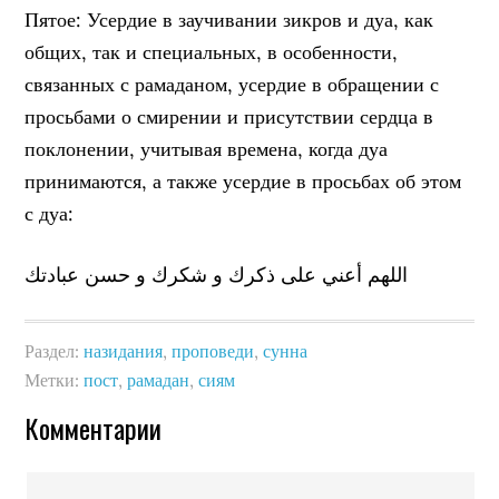
Пятое: Усердие в заучивании зикров и дуа, как
общих, так и специальных, в особенности,
связанных с рамаданом, усердие в обращении с
просьбами о смирении и присутствии сердца в
поклонении, учитывая времена, когда дуа
принимаются, а также усердие в просьбах об этом
с дуа:
اللهم أعني على ذكرك و شكرك و حسن عبادتك
Раздел:
назидания
,
проповеди
,
сунна
Метки:
пост
,
рамадан
,
сиям
Комментарии