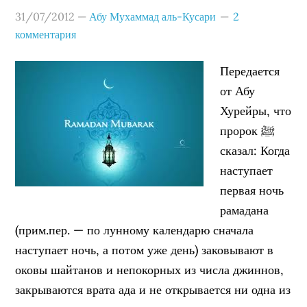
31/07/2012
—
Абу Мухаммад аль-Кусари
2
комментария
Передается
от Абу
Хурейры, что
пророк ﷺ
сказал: Когда
наступает
первая ночь
рамадана
(прим.пер. — по лунному календарю сначала
наступает ночь, а потом уже день) заковывают в
оковы шайтанов и непокорных из числа джиннов,
закрываются врата ада и не открывается ни одна из