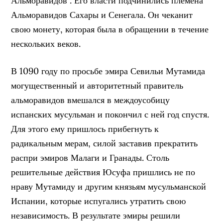
Альморавидов . Его власти подчинились племена
Альморавидов Сахары и Сенегала. Он чеканит
свою монету, которая была в обращении в течение
нескольких веков.
В 1090 году по просьбе эмира Севильи Мутамида
могущественный и авторитетный правитель
альморавидов вмешался в междоусобицу
испанских мусульман и покончил с ней год спустя.
Для этого ему пришлось прибегнуть к
радикальным мерам, силой заставив прекратить
распри эмиров Малаги и Гранады. Столь
решительные действия Юсуфа пришлись не по
нраву Мутамиду и другим князьям мусульманской
Испании, которые испугались утратить свою
независимость. В результате эмиры решили