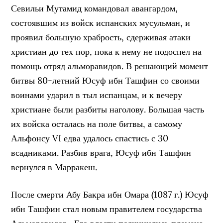
Севильи Мутамид командовал авангардом,
состоявшим из войск испанских мусульман, и
проявил большую храбрость, сдерживая атаки
христиан до тех пор, пока к нему не подоспел на
помощь отряд альморавидов. В решающий момент
битвы 80-летний Юсуф ибн Ташфин со своими
воинами ударил в тыл испанцам, и к вечеру
христиане были разбиты наголову. Большая часть
их войска осталась на поле битвы, а самому
Альфонсу VI едва удалось спастись с 30
всадниками. Разбив врага, Юсуф ибн Ташфин
вернулся в Марракеш.
После смерти Абу Бакра ибн Омара (1087 г.) Юсуф
ибн Ташфин стал новым правителем государства