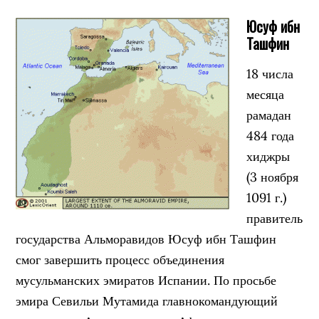
Юсуф ибн
Ташфин
18 числа
месяца
рамадан
484 года
хиджры
(3 ноября
1091 г.)
правитель
государства Альморавидов Юсуф ибн Ташфин
смог завершить процесс объединения
мусульманских эмиратов Испании. По просьбе
эмира Севильи Мутамида главнокомандующий