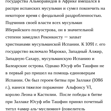
государства Альморавидов в Африке вмешался в
распри испанских мусульман и сумел покончить на
некоторое время с феодальной раздробленностью.
Подчинив своей власти всех мусульман
Иберийского полуострова, он в значительной
степени замедлил Реконкисту — захват
христианами мусульманской Испании. К 1091 г. его
государство включало Марокко, Западный Алжир,
Западную Сахару, мусульманскую Испанию и
Балеарские острова. Однако Юсуф ибн Ташфин не
в первый раз пришел на помощь единоверцам
Испании. Он был героем битвы при Заллаке (1086
г.), нанеся тяжелое поражение Альфонсу VI,
королю Леона и Кастилии. После победы в битве
при Заллаке Юсуф ибн Ташфин принял почетный
титул «амир аль-муслимин» (повелитель