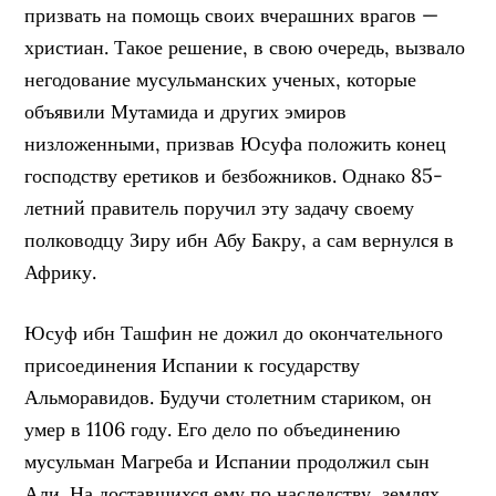
призвать на помощь своих вчерашних врагов —
христиан. Такое решение, в свою очередь, вызвало
негодование мусульманских ученых, которые
объявили Мутамида и других эмиров
низложенными, призвав Юсуфа положить конец
господству еретиков и безбожников. Однако 85-
летний правитель поручил эту задачу своему
полководцу Зиру ибн Абу Бакру, а сам вернулся в
Африку.
Юсуф ибн Ташфин не дожил до окончательного
присоединения Испании к государству
Альморавидов. Будучи столетним стариком, он
умер в 1106 году. Его дело по объединению
мусульман Магреба и Испании продолжил сын
Али. На доставшихся ему по наследству землях