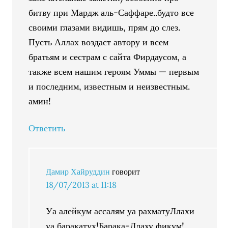
битву при Мардж аль-Саффаре..будто все
своими глазами видишь, прям до слез.
Пусть Аллах воздаст автору и всем
братьям и сестрам с сайта Фирдаусом, а
также всем нашим героям Уммы — первым
и последним, известным и неизвестным.
амин!
Ответить
Дамир Хайруддин
говорит
18/07/2013 at 11:18
Уа алейкум ассалям уа рахматуЛлахи
уа баракатух!Барака-Ллаху фикум!