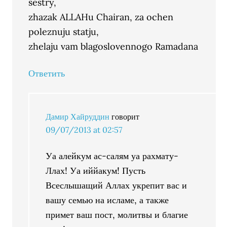
sestry,
zhazak ALLAHu Chairan, za ochen
poleznuju statju,
zhelaju vam blagoslovennogo Ramadana
Ответить
Дамир Хайруддин
говорит
09/07/2013 at 02:57
Уа алейкум ас-салям уа рахмату-
Ллах! Уа иййакум! Пусть
Всеслышащий Аллах укрепит вас и
вашу семью на исламе, а также
примет ваш пост, молитвы и благие