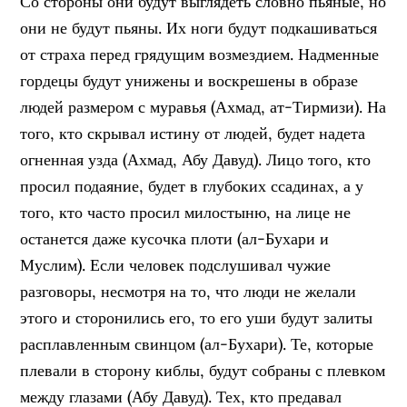
Со стороны они будут выглядеть словно пьяные, но
они не будут пьяны. Их ноги будут подкашиваться
от страха перед грядущим возмездием. Надменные
гордецы будут унижены и воскрешены в образе
людей размером с муравья (Ахмад, ат-Тирмизи). На
того, кто скрывал истину от людей, будет надета
огненная узда (Ахмад, Абу Давуд). Лицо того, кто
просил подаяние, будет в глубоких ссадинах, а у
того, кто часто просил милостыню, на лице не
останется даже кусочка плоти (ал-Бухари и
Муслим). Если человек подслушивал чужие
разговоры, несмотря на то, что люди не желали
этого и сторонились его, то его уши будут залиты
расплавленным свинцом (ал-Бухари). Те, которые
плевали в сторону киблы, будут собраны с плевком
между глазами (Абу Давуд). Тех, кто предавал