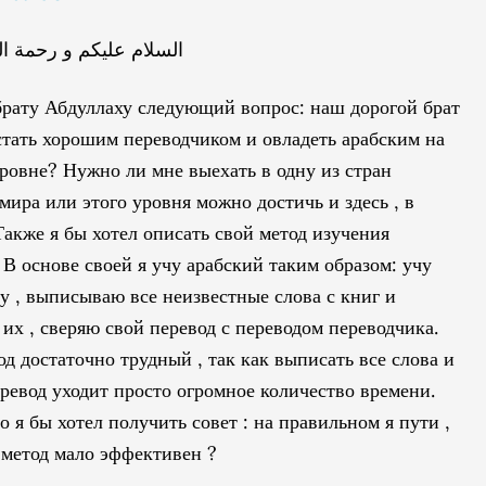
السلام عليكم و رحمة الل
брату Абдуллаху следующий вопрос: наш дорогой брат
 стать хорошим переводчиком и овладеть арабским на
ровне? Нужно ли мне выехать в одну из стран
 мира или этого уровня можно достичь и здесь , в
Также я бы хотел описать свой метод изучения
. В основе своей я учу арабский таким образом: учу
у , выписываю все неизвестные слова с книг и
их , сверяю свой перевод с переводом переводчика.
од достаточно трудный , так как выписать все слова и
еревод уходит просто огромное количество времени.
о я бы хотел получить совет : на правильном я пути ,
 метод мало эффективен ?