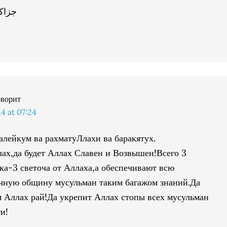
جزاكم
оворит
 at 07:24
алейкум ва рахматуЛлахи ва баракятух.
ах,да будет Аллах Славен и Возвышен!Всего 3
ка-3 светоча от Аллаха,а обеспечивают всю
чную общину мусульман таким багажом знаний.Да
м Аллах рай!Да укрепит Аллах стопы всех мусульман
и!