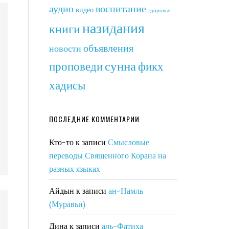
аудио
воспитание
видео
здоровье
назидания
книги
объявления
новости
сунна
фикх
проповеди
хадисы
ПОСЛЕДНИЕ КОММЕНТАРИИ
Кто-то
к записи
Смысловые
переводы Священного Корана на
разных языках
Айдын
к записи
ан-Намль
(Муравьи)
Дина
к записи
аль-Фатиха