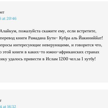
рит
 at 20:46
Алайкум, пожалуйста скажите ему, если встретите,
а перевод книги Рамадана Бути- Кубра аль Йакиниййат!
опросы интересующие неверующими, и говорится что,
 этой книги в каких-то южно-африканских странах
ику удалось привести в Ислам 1200 чел.за 1 хутбу!
т
 at 16:32