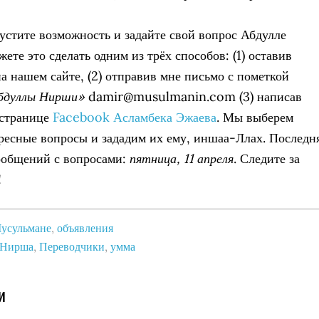
устите возможность и задайте свой вопрос Абдулле
те это сделать одним из трёх способов: (1) оставив
а нашем сайте, (2) отправив мне письмо с пометкой
Абдуллы Нирши»
damir@musulmanin.com
(3) написав
 странице
Facebook Асламбека Эжаева
. Мы выберем
ресные вопросы и зададим их ему, иншаа-Ллах. Последн
ообщений с вопросами:
пятница, 11 апреля
. Следите за
!
усульмане
,
объявления
 Нирша
,
Переводчики
,
умма
и