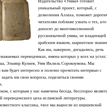
Издательство «Умма» готовит
уникальный проект, который, с
дозволения Аллаха, поможет дороги
читателям поближе узнать о тех, кто
доносит до многомиллионной
русскоязычной уммы, не владеющей
арабским языком, шариатское знание
Как вы, наверное, догадались, речь
уважаемых переводчиках, имена которых у всех на устах:
ша, Эльмир Кулиев, Умм Иклиль Сорокоумова. Мы
о вам будет интересно и полезно прочитать интервью с
 задать им свои вопросы, поделиться своими
и.
ком, с которым у нас намечена беседа, бесспорно являет
й переводческого цеха исламской литературы.
известного классика, «все мы выросли из ниршевской