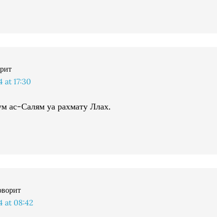
орит
 at 17:30
ум ас-Салям уа рахмату Ллах.
оворит
 at 08:42