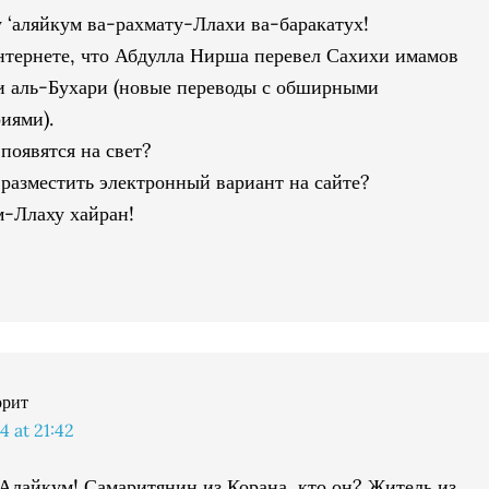
 ‘аляйкум ва-рахмату-Ллахи ва-баракатух!
нтернете, что Абдулла Нирша перевел Сахихи имамов
 аль-Бухари (новые переводы с обширными
иями).
 появятся на свет?
 разместить электронный вариант на сайте?
-Ллаху хайран!
орит
 at 21:42
Алайкум! Самаритянин из Корана, кто он? Житель из