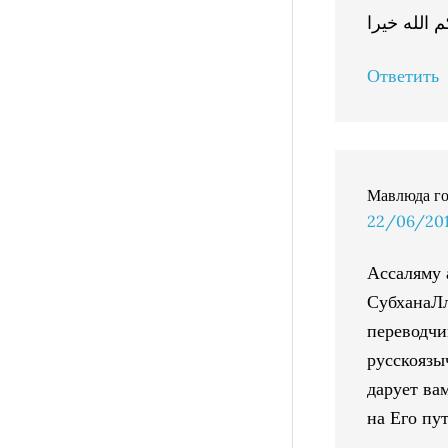
 الله خيرا
Ответить
Мавлюда
г
22/06/2014
Ассаляму 
СубханаЛл
переводчи
русскоязы
дарует ва
на Его пут