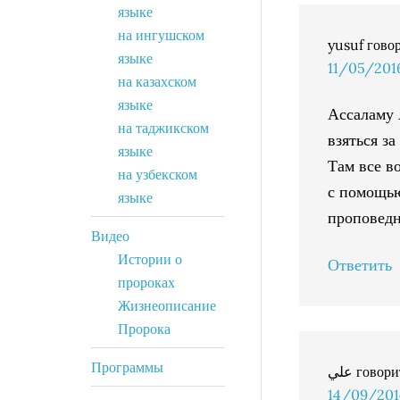
языке
на ингушском
yusuf
гово
языке
11/05/2016
на казахском
языке
Ассаламу 
на таджикском
взяться з
языке
Там все в
на узбекском
с помощью
языке
проповедн
Видео
Истории о
Ответить
пророках
Жизнеописание
Пророка
Программы
علي
говори
14/09/2014