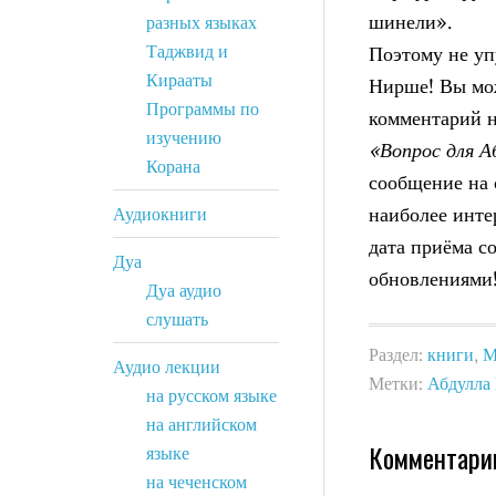
шинели».
разных языках
Таджвид и
Поэтому не уп
Кирааты
Нирше! Вы може
Программы по
комментарий н
изучению
«Вопрос для 
Корана
сообщение на
наиболее инте
Аудиокниги
дата приёма с
Дуа
обновлениями
Дуа аудио
слушать
Раздел:
книги
,
М
Аудио лекции
Метки:
Абдулла
на русском языке
на английском
Комментари
языке
на чеченском