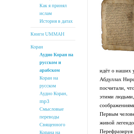
Как я принял
ислам
История в датах
Книги UMMAH
Коран
Аудио Коран на
русском и
арабском
идёт о наших 
Коран на
Абдуллах Нир
русском
посчитали, чт
Аудио Коран,
этими людьми,
mp3
соображениям
Смысловые
Первым челове
переводы
живой легендо
Священного
Перефразируя 
Корана на