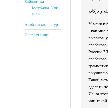
Библиотека
Кутубхона. Ўзбек
ه و بركاته
тили
У меня к 
Арабская клавиатура
, как мне
Гостевая книга
высоком у
арабского
России ? 
арабского
грамматик
выучиваю 
Такой мет
сделать п
Из-за этог
или такой