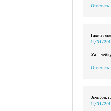
Ответить
Гадель
гов
11/04/2014
Уа `алейк
Ответить
Замирбек
г
11/04/2014