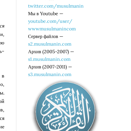
twitter.com/musulmanin
Мы в Youtube —
youtube.com/user/
ся
wwwmusulmanincom
н,
Сервер файлов —
ию
s2.musulmanin.com
ь-
Архив (2005-2007) —
s1.musulmanin.com
Архив (2007-2011) —
s3.musulmanin.com
 в
о,
ы.
ой
в,
ся
ие