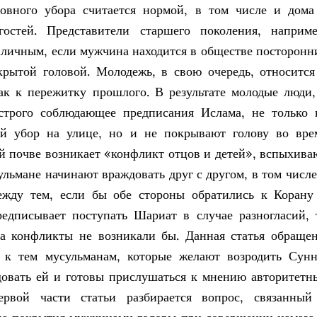
овного убора считается нормой, в том числе и дома
гостей. Представители старшего поколения, наприме
личным, если мужчина находится в обществе посторонн
крытой головой. Молодежь, в свою очередь, относится
ак к пережитку прошлого. В результате молодые люди,
строго соблюдающее предписания Ислама, не только 
ой убор на улице, но и не покрывают голову во вре
ой почве возникает «конфликт отцов и детей», вспыхива
ульмане начинают враждовать друг с другом, в том числе
ежду тем, если бы обе стороны обратились к Корану
редписывает поступать Шариат в случае разногласий, 
да конфликты не возникали бы. Данная статья обращен
, к тем мусульманам, которые желают возродить Сунн
довать ей и готовы прислушаться к мнению авторитетн
рвой части статьи разбирается вопрос, связанный