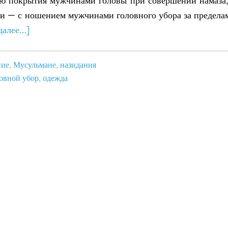
ью покрытия мужчинами головы при совершении намаза,
ти — с ношением мужчинами головного убора за предела
далее…]
ние
,
Мусульмане
,
назидания
овной убор
,
одежда