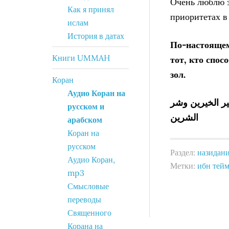
Очень люблю э
Как я принял
приоритетах в
ислам
История в датах
По-настоящему
Книги UMMAH
тот, кто спос
зол.
Коран
Аудио Коран на
ير الخيرين وشر
русском и
الشرين
арабском
Коран на
русском
Раздел:
назидан
Аудио Коран,
Метки:
ибн тей
mp3
Смысловые
переводы
Священного
Корана на