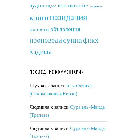
аудио
воспитание
видео
здоровье
назидания
книги
объявления
новости
сунна
фикх
проповеди
хадисы
ПОСЛЕДНИЕ КОММЕНТАРИИ
Шухрат
к записи
аль-Фатиха
(Открывающая Коран)
Людмила
к записи
Сура аль-Маида
(Трапеза)
Людмила
к записи
Сура аль-Маида
(Трапеза)