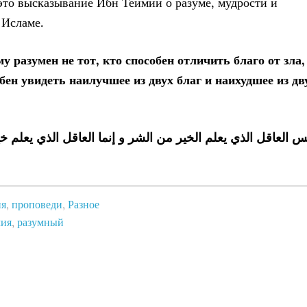
то высказывание Ибн Теймии о разуме, мудрости и
 Исламе.
 разумен не тот, кто способен отличить благо от зла,
обен увидеть наилучшее из двух благ и наихудшее из дв
س العاقل الذي يعلم الخير من الشر و إنما العاقل الذي يعلم خ
ия
,
проповеди
,
Разное
мия
,
разумный