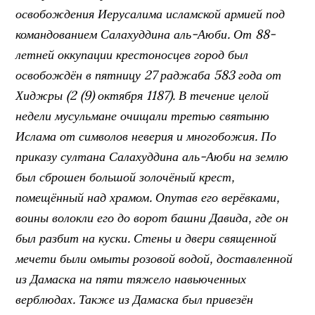
освобождения Иерусалима исламской армией под
командованием Салахуддина аль-Аюби. От 88-
летней оккупации крестоносцев город был
освобождён в пятницу 27 раджаба 583 года от
Хиджры (2 (9) октября 1187). В течение целой
недели мусульмане очищали третью святыню
Ислама от символов неверия и многобожия. По
приказу султана Салахуддина аль-Аюби на землю
был сброшен большой золочёный крест,
помещённый над храмом. Опутав его верёвками,
воины волокли его до ворот башни Давида, где он
был разбит на куски. Стены и двери священной
мечети были омыты розовой водой, доставленной
из Дамаска на пяти тяжело навьюченных
верблюдах. Также из Дамаска был привезён