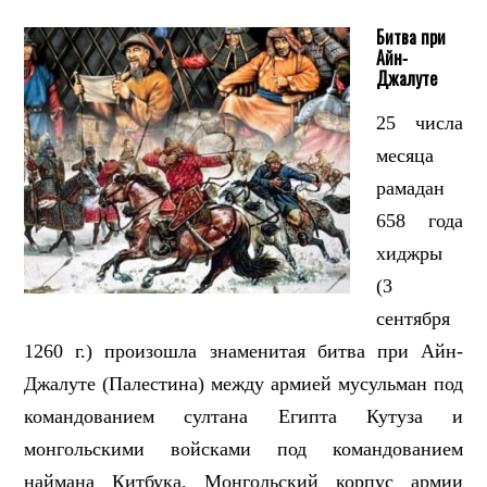
Битва при
Айн-
Джалуте
25 числа
месяца
рамадан
658 года
хиджры
(3
сентября
1260 г.) произошла знаменитая битва при Айн-
Джалуте (Палестина) между армией мусульман под
командованием султана Египта Кутуза и
монгольскими войсками под командованием
наймана Китбука. Монгольский корпус армии