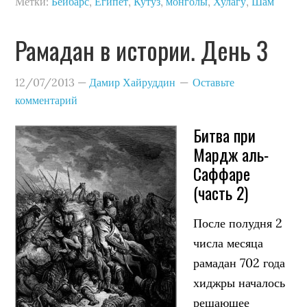
Метки:
Бейбарс
,
Египет
,
Кутуз
,
монголы
,
Хулагу
,
Шам
Рамадан в истории. День 3
12/07/2013
—
Дамир Хайруддин
Оставьте
комментарий
Битва при
Мардж аль-
Саффаре
(часть 2)
После полудня 2
числа месяца
рамадан 702 года
хиджры началось
решающее