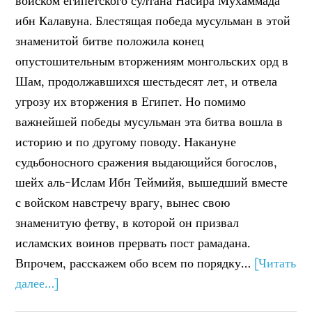
войском египетского султана Насира Мухаммада
ибн Калавуна. Блестящая победа мусульман в этой
знаменитой битве положила конец
опустошительным вторжениям монгольских орд в
Шам, продолжавшихся шестьдесят лет, и отвела
угрозу их вторжения в Египет. Но помимо
важнейшей победы мусульман эта битва вошла в
историю и по другому поводу. Накануне
судьбоносного сражения выдающийся богослов,
шейх аль-Ислам Ибн Теймийя, вышедший вместе
с войском навстречу врагу, вынес свою
знаменитую фетву, в которой он призвал
исламских воинов прервать пост рамадана.
Впрочем, расскажем обо всем по порядку…
[Читать
далее…]