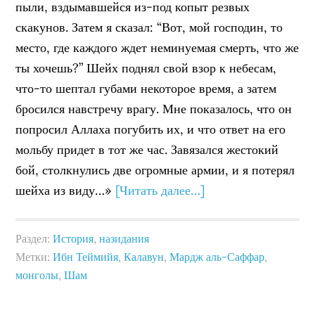
пыли, вздымавшейся из-под копыт резвых
скакунов. Затем я сказал: “Вот, мой господин, то
место, где каждого ждет неминуемая смерть, что же
ты хочешь?” Шейх поднял свой взор к небесам,
что-то шептал губами некоторое время, а затем
бросился навстречу врагу. Мне показалось, что он
попросил Аллаха погубить их, и что ответ на его
мольбу придет в тот же час. Завязался жестокий
бой, столкнулись две огромные армии, и я потерял
шейха из виду…»
[Читать далее…]
Раздел:
История
,
назидания
Метки:
Ибн Теймийя
,
Калавун
,
Мардж аль-Саффар
,
монголы
,
Шам