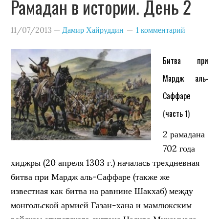
Рамадан в истории. День 2
11/07/2013
—
Дамир Хайруддин
1 комментарий
Битва при
Мардж аль-
Саффаре
(часть 1)
2 рамадана
702 года
хиджры (20 апреля 1303 г.) началась трехдневная
битва при Мардж аль-Саффаре (также же
известная как битва на равнине Шакхаб) между
монгольской армией Газан-хана и мамлюкским