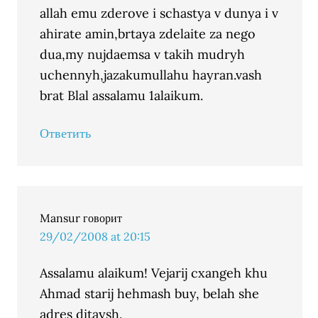
allah emu zderove i schastya v dunya i v
ahirate amin,brtaya zdelaite za nego
dua,my nujdaemsa v takih mudryh
uchennyh,jazakumullahu hayran.vash
brat Blal assalamu 1alaikum.
Ответить
Mansur
говорит
29/02/2008 at 20:15
Assalamu alaikum! Vejarij cxangeh khu
Ahmad starij hehmash buy, belah she
adres ditaysh.