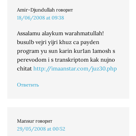
Amir-Djundullah
говорит
18/06/2008 at 09:38
Assalamu alaykum warahmatullah!
busulb vejri yijri khuz ca payden
program yu sun karin kur1an 1amosh s
perevodom i s transkriptom kak nujno
chitat
http://imaanstar.com/juz30.php
Ответить
Mansur
говорит
29/05/2008 at 00:52