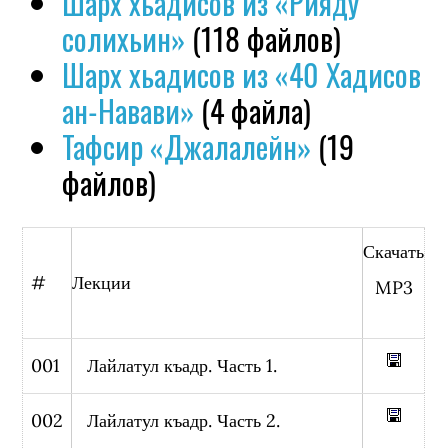
Шарх хьадисов из «Рияду
солихьин»
(118 файлов)
Шарх хьадисов из «40 Хадисов
ан-Навави»
(4 файла)
Тафсир «Джалалейн»
(19
файлов)
Скачать
#
Лекции
MP3
001
Лайлатул къадр. Часть 1.
002
Лайлатул къадр. Часть 2.