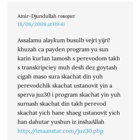
Amir-Djundullah
говорит
18/06/2008 at 09:41
Assalamu alaykum busulb vejri yijri!
khuzah ca payden program yu sun
karin kur1an 1amosh s perevodom takh
s transkripciey muh desh dez goytash
cigah maso sura skachat din yuh
perevodchik skachat ustanovit yin a
sperva juz30 i program skachat yin yuh
surnash skachat din takh perevod
skachat yich hane shaeg ustanovit yich
han dahutar yushun iz inshaAllah
http://imaanstar.com/juz30.php