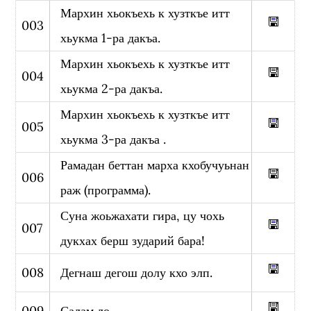
Мархин хьокъехь к хузткъе итт
003
хьукма 1-ра дакъа.
Мархин хьокъехь к хузткъе итт
004
хьукма 2-ра дакъа.
Мархин хьокъехь к хузткъе итт
005
хьукма 3-ра дакъа .
Рамадан беттан марха кхобучуьнан
006
раж (программа).
Суна жоьжахати гира, цу чохь
007
дукхах берш зударий бара!
008
Дегнаш дегош долу кхо элп.
009
Салам ло.