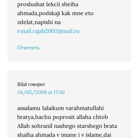
proslushat lekcii sheiha
ahmada,podskaji kak mne eto
zdelat,napishi na
email.rajab2002@mail.ru
Ответить
Bilal
говорит
24/05/2008 at 17:30
assalamu 1alaikum varahmatullahi
bratya,hachu poprosit allaha chtob
Allah sohranil nashego starshego brata
shaiha ahmada v imane i v islame,dai