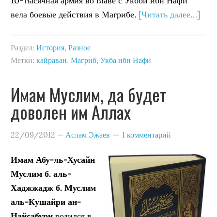
10-тысячная армия во главе с Укбой ибн Нафи
вела боевые действия в Магрибе.
[Читать далее…]
Раздел:
История
,
Разное
Метки:
кайраван
,
Магриб
,
Укба ибн Нафи
Имам Муслим, да будет
доволен им Аллах
22/09/2012
—
Аслам Эжаев
1 комментарий
Имам Абу-ль-Хусайн
Муслим б. аль-
Хаджжадж б. Муслим
аль-Кушайри ан-
Найсабури
родился в