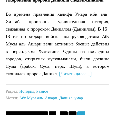
Во времена правления халифа Умара ибн аль-
Хаттаба произошла удивительная история,
связанная с пророком Даниялом (Даниилом). В 16-
18 г.г. по хиджре войска под руководством Абу
Мусы аль-Ашари вели активные боевые действия
в персидском Хузистане. Одним из последних
городов, открытых мусульманами, были древние
Сузы (арабск. Суса, перс. Шуш), в котором
скончался пророк Даниял.
[Читать далее…]
Раздел:
История
,
Разное
Метки:
Абу Муса аль-Ашари
,
Даниял
,
умар