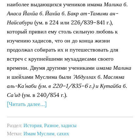
наиболее выдающихся учеников имама
Малика б.
Анаса Йахйа б. Йахйа б. Бакр ат-Тамими ан-
Найсабури
(ум. в 224 или 226/839–841 г.),
который привил ему столь сильную любовь к
изучению хадисов, что он до конца жизни
продолжал собирать их и путешествовать для
встреч с крупнейшими мухаддисами своего
времени. Двумя другими учениками
имама Малика
и шейхами Муслима были
‘Абдуллах б. Масляма
аль-Ка‘наби (ум. в 220–1/835–6 г.) и Кутайба б.
Са‘ид
(ум. в 240/854 г.).
[Читать далее…]
Раздел:
История
,
Разное
,
хадисы
Метки:
Имам Муслим
,
сахих