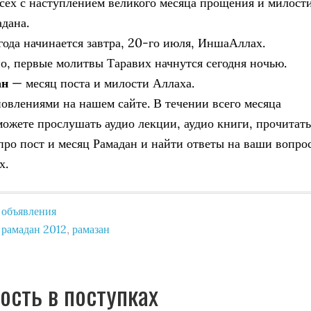
сех с наступлением великого месяца прощения и милост
дана.
года начинается завтра, 20-го июля, ИншаАллах.
о, первые молитвы Таравих начнутся сегодня ночью.
ан
— месяц поста и милости Аллаха.
новлениями на нашем сайте. В течении всего месяца
можете прослушать аудио лекции, аудио книги, прочитать
 про пост и месяц Рамадан и найти ответы на ваши вопро
х.
,
объявления
,
рамадан 2012
,
рамазан
ость в поступках