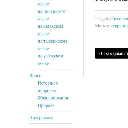
языке
на ингушском
Раздел:
объявле
языке
Метки:
искренн
на казахском
языке
на таджикском
языке
« Предыдущая ст
на узбекском
языке
Видео
Истории о
пророках
Жизнеописание
Пророка
Программы