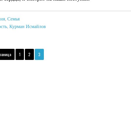
ния
,
Семья
ость
,
Курман Исмайлов
раница
1
2
3