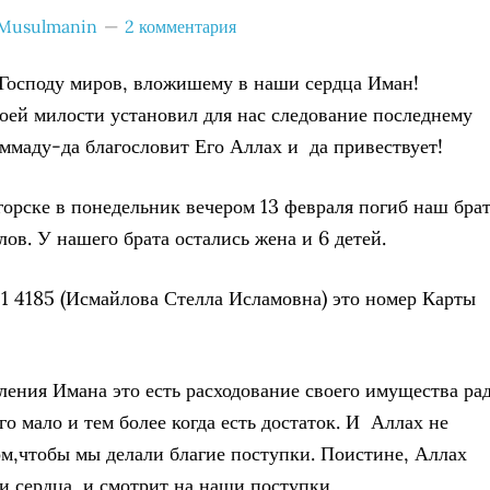
Musulmanin
2 комментария
Господу миров, вложишему в наши сердца Иман!
оей милости установил для нас следование последнему
маду-да благословит Его Аллах и да привествует!
горске в понедельник вечером 13 февраля погиб наш бра
ов. У нашего брата остались жена и 6 детей.
1 4185 (Исмайлова Стелла Исламовна) это номер Карты
ления Имана это есть расходование своего имущества ра
го мало и тем более когда есть достаток. И Аллах не
ом,чтобы мы делали благие поступки. Поистине, Аллах
и сердца, и смотрит на наши поступки.