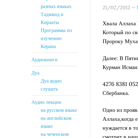
разных языках
21/02/2012
—
Таджвид и
Кирааты
Хвала Аллаха 
Программы по
Который по св
изучению
Пророку Мухам
Корана
Далее: В Пяти
Аудиокниги
Курман Исмаил
Дуа
Дуа аудио
4276 8381 052
слушать
Сбербанка.
Аудио лекции
Одно из прояв
на русском языке
на английском
Аллаха,когда е
языке
нуждается в т
на чеченском
смотрит в наш