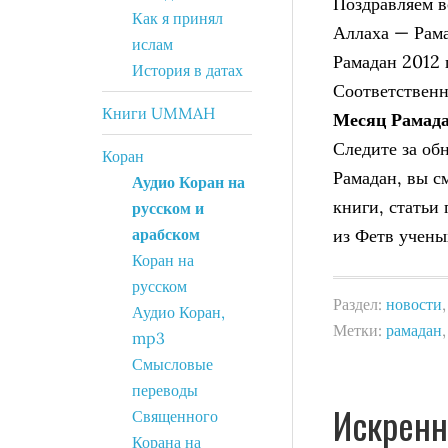
Поздравляем в
Как я принял
Аллаха — Рама
ислам
Рамадан 2012 
История в датах
Соответственн
Книги UMMAH
Месяц Рамад
Следите за об
Коран
Рамадан, вы с
Аудио Коран на
книги, статьи
русском и
арабском
из Фетв учены
Коран на
русском
Раздел:
новости
Аудио Коран,
Метки:
рамадан
mp3
Смысловые
переводы
Искренн
Священного
Корана на