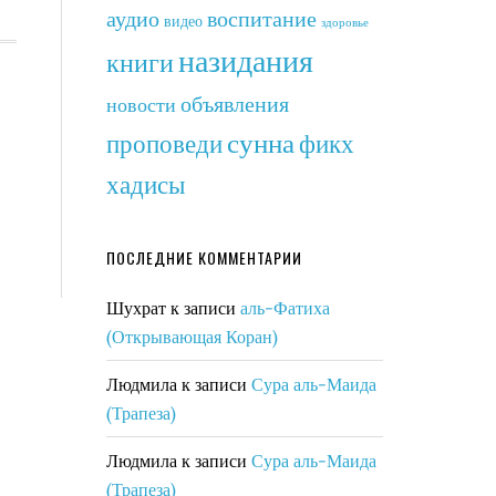
аудио
воспитание
видео
здоровье
назидания
книги
объявления
новости
сунна
фикх
проповеди
хадисы
ПОСЛЕДНИЕ КОММЕНТАРИИ
Шухрат
к записи
аль-Фатиха
(Открывающая Коран)
Людмила
к записи
Сура аль-Маида
(Трапеза)
Людмила
к записи
Сура аль-Маида
(Трапеза)