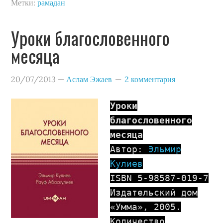
Метки:
рамадан
Уроки благословенного
месяца
20/07/2013
—
Аслам Эжаев
2 комментария
Уроки
благословенного
месяца
Автор:
Эльмир
Кулиев
ISBN 5-98587-019-7
Издательский дом
«Умма», 2005.
Количество