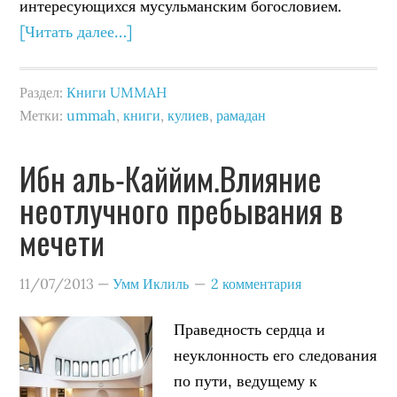
интересующихся мусульманским богословием.
[Читать далее…]
Раздел:
Книги UMMAH
Метки:
ummah
,
книги
,
кулиев
,
рамадан
Ибн аль-Каййим.Влияние
неотлучного пребывания в
мечети
11/07/2013
—
Умм Иклиль
2 комментария
Праведность сердца и
неуклонность его следования
по пути, ведущему к