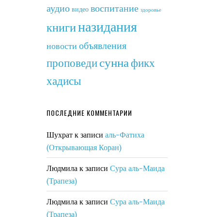
аудио
воспитание
видео
здоровье
назидания
книги
объявления
новости
сунна
фикх
проповеди
хадисы
ПОСЛЕДНИЕ КОММЕНТАРИИ
Шухрат
к записи
аль-Фатиха
(Открывающая Коран)
Людмила
к записи
Сура аль-Маида
(Трапеза)
Людмила
к записи
Сура аль-Маида
(Трапеза)