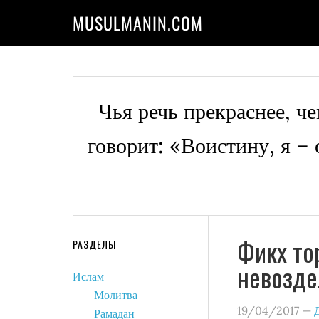
MUSULMANIN.COM
Чья речь прекраснее, че
говорит: «Воистину, я –
Фикх то
РАЗДЕЛЫ
невозде
Ислам
Молитва
19/04/2017
—
Рамадан