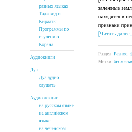
разных языках
залежные земл
Таджвид и
находятся в н
Кирааты
признаки прин
Программы по
[Читать далее
изучению
Корана
Раздел:
Разное
,
Аудиокниги
Метки:
бесхозна
Дуа
Дуа аудио
слушать
Аудио лекции
на русском языке
на английском
языке
на чеченском