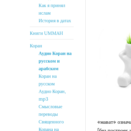
Как я принял
ислам
История в датах
Книги UMMAH
Коран
Аудио Коран на
русском и
арабском
Коран на
русском
Аудио Коран,
mp3
Смысловые
переводы
«мават» означ
Священного
Корана на
[без построек