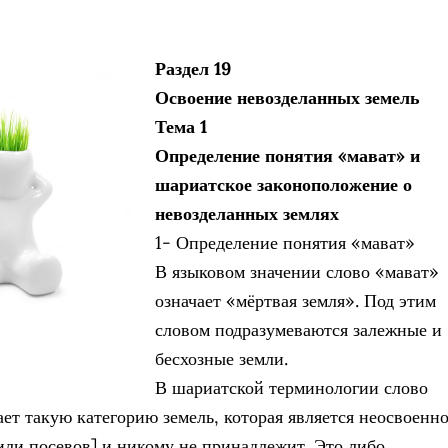
Раздел 19
Освоение невозделанных земель
Тема 1
Определение понятия «мават» и
шариатское законоположение о
невозделанных землях
1- Определение понятия «мават»
В языковом значении слово «мават»
означает «мёртвая земля». Под этим
словом подразумеваются залежные и
бесхозные земли.
В шариатской терминологии слово
ает такую категорию земель, которая является неосвоенн
 или посевов] и никому не принадлежит. Это либо