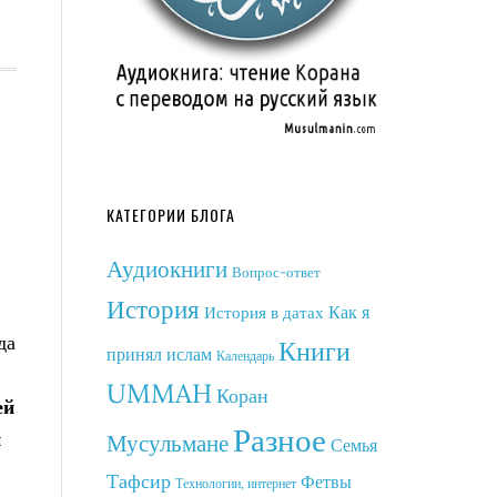
КАТЕГОРИИ БЛОГА
Аудиокниги
Вопрос-ответ
История
Как я
История в датах
да
Книги
принял ислам
Календарь
UMMAH
Коран
ей
Разное
и
Мусульмане
Семья
Тафсир
Фетвы
Технологии, интернет