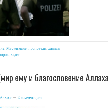
ние
,
Мусульмане
,
проповеди
,
хадисы
ророк
,
хадис
(мир ему и благословение Аллаха
Алхаст
2 комментария