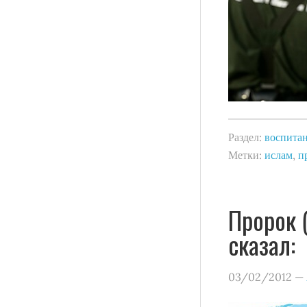
Раздел:
воспита
Метки:
ислам
,
п
Пророк 
сказал:
03/02/2012
—