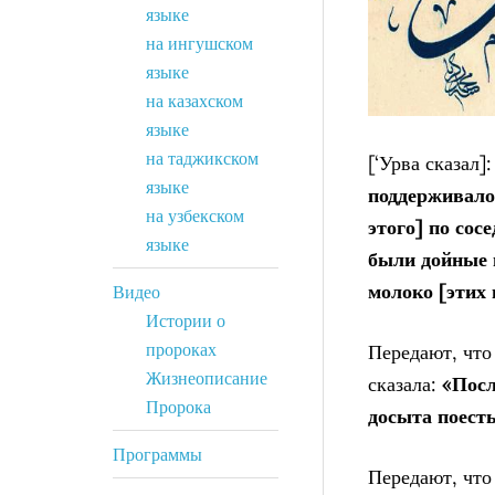
языке
на ингушском
языке
на казахском
языке
на таджикском
[‘Урва сказал]
языке
поддерживало
на узбекском
этого] по
сосе
языке
были
дойные 
молоко [этих 
Видео
Истории о
пророках
Передают, что жена пророка ﷺ ‘А
Жизнеописание
сказала:
Пророка
досыта поесть
Программы
Передают, что