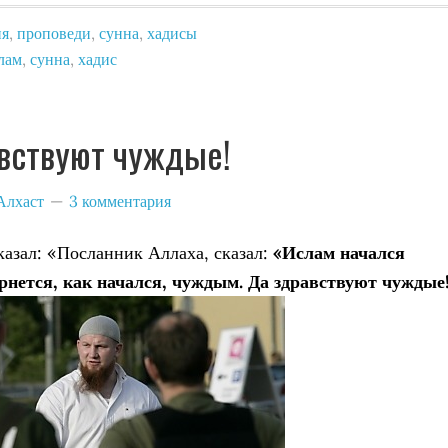
ия
,
проповеди
,
сунна
,
хадисы
лам
,
сунна
,
хадис
вствуют чуждые!
Алхаст
3 комментария
казал: «Посланник Аллаха, сказал:
«Ислам начался
рнется, как начался, чуждым. Да здравствуют чуждые