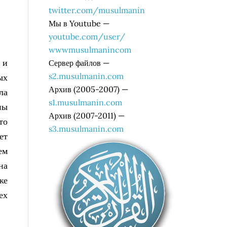
twitter.com/musulmanin
Мы в Youtube —
youtube.com/user/
wwwmusulmanincom
 и
Сервер файлов —
s2.musulmanin.com
ых
Архив (2005-2007) —
ла
s1.musulmanin.com
ны
Архив (2007-2011) —
то
s3.musulmanin.com
ет
ем
на
же
ех