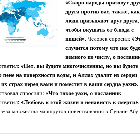
«Скоро народы призовут дру
друга против вас, также, как
люди призывают друг друга,
чтобы вкушать от блюда с
пищей»
. Человек спросил:
«Э
случится потому что нас буд
немного по числу, о посланн
тветил:
«Нет, вы будете многочисленны, но вы будете
но пене на поверхности воды, и Аллах удалит из сердец
их страх перед вами и поместит в ваши сердца уахн»
.
тствовал спросили:
«Что такое уахн, о посланник
ответил:
«Любовь к этой жизни и ненависть к смерти»
.
из-за множества маршрутов повествования в Сунане Абу