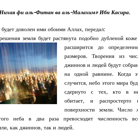
-Нихая фи аль-Фитан ва аль-Малахим» Ибн Касира.
 будет доволен ими обоими Аллах, передал:
решения земля будет растянута подобно дубленой коже
расширится до определе
нн
размеров. Творения из чис
джиннов и людей будут собра
на одной равнине. Когда э
случится, небо этого мира буд
сдернуто с тех, кто в н
обитает, и распростерто 
поверхности земли. Число 
того неба в два раза превосходит численность вс
мли, как джиннов, так и людей.