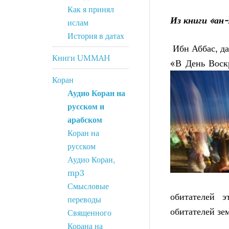
Как я принял
Из книги «ан
ислам
История в датах
Ибн Аббас, да
Книги UMMAH
«В День Воск
Коран
Аудио Коран на
русском и
арабском
Коран на
русском
Аудио Коран,
mp3
Смысловые
обитателей э
переводы
обитателей зе
Священного
Корана на