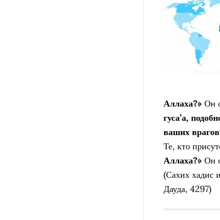
Аллаха?»
Он о
гуса’а, подоб
ваших врагов 
Те, кто прису
Аллаха?»
Он 
(Сахих хадис 
Дауда, 4297)