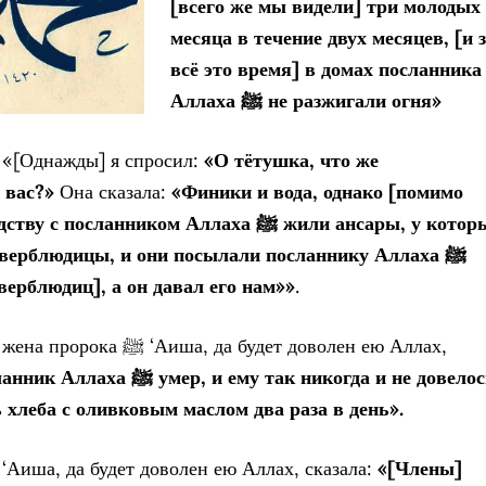
[всего же мы видели] три
молодых
месяца в течение двух месяцев, [и 
всё это время] в домах
посланника
Аллаха ﷺ не разжигали огня»
: «[Однажды] я спросил:
«О тётушка, что же
 вас?»
Она сказала:
«Финики и вода, однако [помимо
дству с посланником Аллаха
ﷺ жили ансары, у которых
верблюдицы, и они посылали посланнику Аллаха
ﷺ
верблюдиц], а он давал его нам»»
.
иша, да будет доволен ею Аллах,
«Посланник Аллаха ﷺ
умер, и ему так никогда и не довело
 хлеба с оливковым маслом два раза в день».
 ‘Аиша, да будет доволен ею Аллах, сказала:
«[Члены]