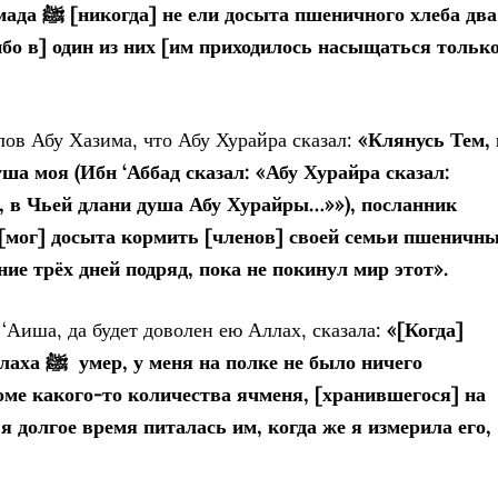
ичного хлеба два
ибо в] один из них [им приходилось насыщаться тольк
лов Абу Хазима, что Абу Хурайра сказал:
«Клянусь Тем, 
ша моя (Ибн ‘Аббад сказал: «Абу Хурайра сказал:
, в Чьей длани душа Абу Хурайры…»»), посланник
[мог] досыта кормить [членов] своей семьи пшеничн
ние трёх дней подряд, пока не покинул мир этот».
 ‘Аиша, да будет доволен ею Аллах, сказала:
«[Когда]
посланник Аллаха ﷺ
умер, у меня на полке не было ничего
ме какого-то количества ячменя, [хранившегося] на
 я
долгое время питалась им, когда же я измерила его,