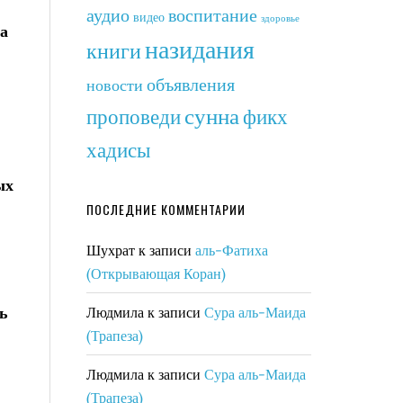
аудио
воспитание
видео
здоровье
за
назидания
книги
объявления
новости
сунна
фикх
проповеди
хадисы
ПОСЛЕДНИЕ КОММЕНТАРИИ
Шухрат
к записи
аль-Фатиха
(Открывающая Коран)
сь
Людмила
к записи
Сура аль-Маида
(Трапеза)
Людмила
к записи
Сура аль-Маида
(Трапеза)