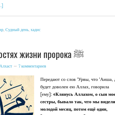
…]
ир
,
Судный день
,
хадис
О трудностях жизни пророка ﷺ
Алхаст
7 комментариев
Передают со слов ‘Урвы, что ‘Аиша, 
будет доволен ею Аллах, говорила
[ему]:
«Клянусь Аллахом, о сын мо
сестры, бывало так, что
мы видел
молодой месяц, потом ещё один,