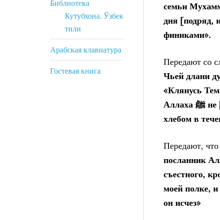
Библиотека
семьи Мухаммада ﷺ [никогда] не ели досыта пшен
Кутубхона. Ўзбек
дня
[подряд, 
тили
финиками».
Арабская клавиатура
Передают со с
Гостевая книга
Чьей длани ду
«Клянусь Тем
Аллаха ﷺ
не 
хлебом в тече
Передают, что
съестного,
кро
моей полке, и
он исчез»