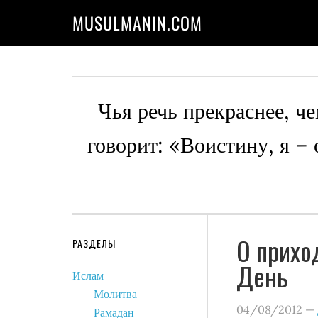
MUSULMANIN.COM
Чья речь прекраснее, че
говорит: «Воистину, я –
О прихо
РАЗДЕЛЫ
День
Ислам
Молитва
04/08/2012
—
Рамадан