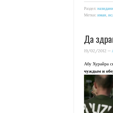
Раздел:
назидан
Метки:
иман
,
ис
Да здра
19/02/2012
—
Абу Хурайра с
чуждым и обе