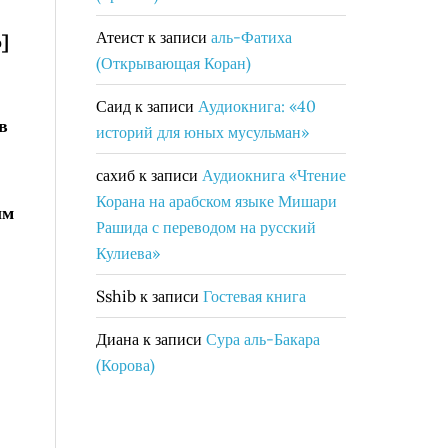
Атеист
к записи
аль-Фатиха
о]
(Открывающая Коран)
Саид
к записи
Аудиокнига: «40
в
историй для юных мусульман»
сахиб
к записи
Аудиокнига «Чтение
Корана на арабском языке Мишари
ым
Рашида с переводом на русский
Кулиева»
Sshib
к записи
Гостевая книга
Диана
к записи
Сура аль-Бакара
(Корова)