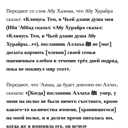
Передают со слов Абу Хазима, что Абу Хурайра
сказал:
«Клянусь Тем, в Чьей длани душа моя
(Ибн ‘Аббад сказал: «Абу Хурайра сказал:
«Клянусь Тем, в Чьей длани душа Абу
Хурайры…»»), посланник Аллаха ﷺ
не [мог]
досыта кормить [членов] своей семьи
пшеничным
хлебом в течение трёх дней подряд,
пока не покинул мир этот».
Передают, что ‘Аиша, да будет доволен ею Аллах,
сказала:
«[Когда]
посланник Аллаха ﷺ
умер, у
меня на полке не было ничего съестного,
кроме
какого-то количества ячменя, [хранившегося]
на моей полке, и я
долгое время питалась им,
когда же я измерила его, он исчез»