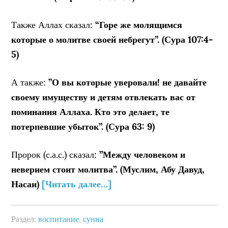
Также Аллах сказал:
“Горе
же молящимся
которые о молитве своей небрегут”. (Сура 107:4-
5)
А также:
”О вы которые уверовали! не давайте
своему имуществу и детям отвлекать вас от
поминания Аллаха. Кто это делает, те
потерпевшие убыток”. (Сура 63: 9)
Пророк (с.а.с.) сказал:
”Между человеком и
неверием стоит молитва”. (Муслим, Абу Давуд,
Насаи)
[Читать далее…]
Раздел:
воспитание
,
сунна