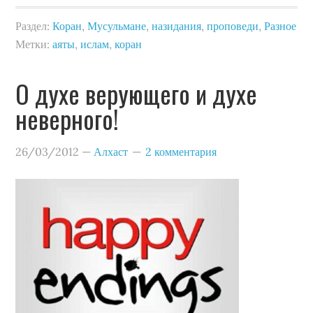
Раздел:
Коран
,
Мусульмане
,
назидания
,
проповеди
,
Разное
Метки:
аяты
,
ислам
,
коран
О духе верующего и духе
неверного!
26/03/2012
—
Алхаст
2 комментария