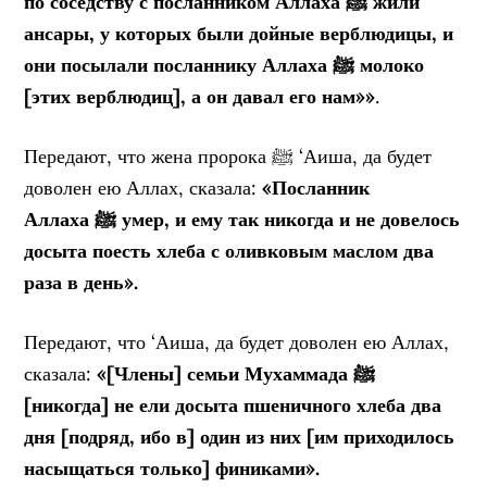
по
соседству с посланником Аллаха
ﷺ жили
ансары, у которых были
дойные верблюдицы, и
они посылали посланнику Аллаха
ﷺ молоко
[этих верблюдиц], а он давал его нам»»
.
Передают, что жена пророка ﷺ ‘Аиша, да будет
доволен ею Аллах, сказала:
«Посланник
Аллаха ﷺ
умер, и ему так никогда и не довелось
досыта поесть хлеба с оливковым маслом два
раза в день».
Передают, что ‘Аиша, да будет доволен ею Аллах,
сказала:
«[Члены]
семьи Мухаммада ﷺ
[никогда] не ели досыта пшеничного хлеба два
дня
[подряд, ибо в] один из них [им приходилось
насыщаться только]
финиками».