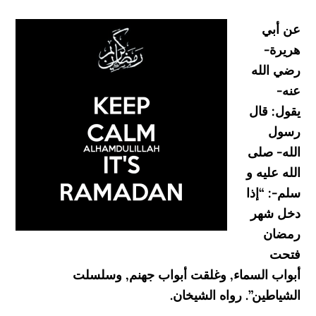
عن أبي
هريرة-
رضي الله
عنه-
يقول: قال
رسول
الله- صلى
الله عليه و
سلم-: “إذا
دخل شهر
رمضان
فتحت
أبواب السماء, وغلقت أبواب جهنم, وسلسلت
الشياطين”. رواه الشيخان.