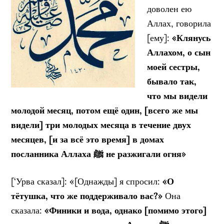
доволен ею
Аллах, говорила
[ему]:
«Клянусь
Аллахом, о сын
моей сестры,
бывало так,
что
мы видели
молодой месяц, потом ещё один, [всего же мы
видели] три
молодых месяца в течение двух
месяцев, [и за всё это время] в домах
посланника Аллаха ﷺ не разжигали огня»
[‘Урва сказал]: «[Однажды] я спросил:
«О
тётушка, что же поддерживало вас?»
Она
сказала:
«Финики и вода, однако [помимо этого]