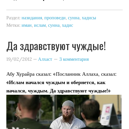
Раздел:
назидания
,
проповеди
,
сунна
,
хадисы
Метки:
иман
,
ислам
,
сунна
,
хадис
Да здравствуют чуждые!
19/02/2012
—
Алхаст
3 комментария
Абу Хурайра сказал: «Посланник Аллаха, сказал:
«Ислам начался чуждым и обернется, как
начался, чуждым. Да здравствуют чуждые!»