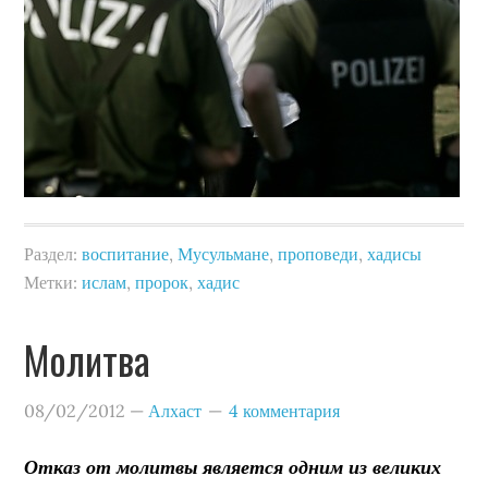
Раздел:
воспитание
,
Мусульмане
,
проповеди
,
хадисы
Метки:
ислам
,
пророк
,
хадис
Молитва
08/02/2012
—
Алхаст
4 комментария
Отказ от молитвы является одним из великих