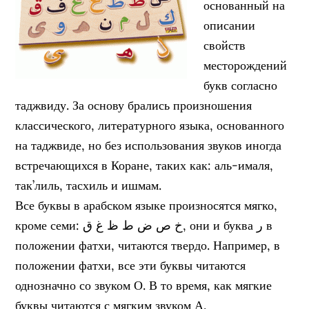
основанный на
описании
свойств
месторождений
букв согласно
таджвиду. За основу брались произношения
классического, литературного языка, основанного
на таджвиде, но без использования звуков иногда
встречающихся в Коране, таких как: аль-ималя,
так’лиль, тасхиль и ишмам.
Все буквы в арабском языке произносятся мягко,
кроме семи: خ ص ض ط ظ غ ق, они и буква ر в
положении фатхи, читаются твердо. Например, в
положении фатхи, все эти буквы читаются
однозначно со звуком О. В то время, как мягкие
буквы читаются с мягким звуком А.