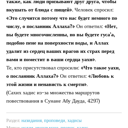
также, как люди призывают друг друга, чтобы
вкушать от блюда с пищей»
. Человек спросил:
«Это случится потому что нас будет немного по
числу, о посланник Аллаха?»
Он ответил:
«Нет,
вы будете многочисленны, но вы будете гуса’а,
подобно пене на поверхности воды, и Аллах
удалит из сердец ваших врагов их страх перед
вами и поместит в ваши сердца уахн»
.
Те, кто присутствовал спросили:
«Что такое уахн,
о посланник Аллаха?»
Он ответил:
«Любовь к
этой жизни и ненависть к смерти»
.
(Сахих хадис из-за множества маршрутов
повествования в Сунане Абу Дауда, 4297)
Раздел:
назидания
,
проповеди
,
хадисы
Метки:
ислам
,
мусульмане
,
пророк
,
хадис