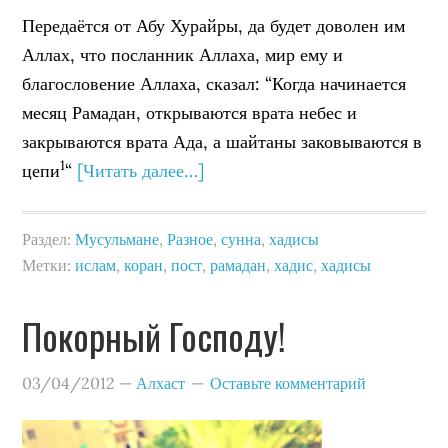
Передаётся от Абу Хурайры, да будет доволен им
Аллах, что посланник Аллаха, мир ему и
благословение Аллаха, сказал: “Когда начинается
месяц Рамадан, открываются врата небес и
закрываются врата Ада, а шайтаны заковываются в
1
цепи
“
[Читать далее…]
Раздел:
Мусульмане
,
Разное
,
сунна
,
хадисы
Метки:
ислам
,
коран
,
пост
,
рамадан
,
хадис
,
хадисы
Покорный Господу!
03/04/2012
—
Алхаст
Оставьте комментарий