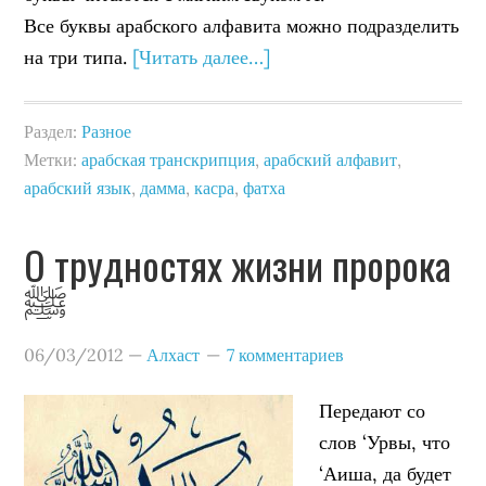
Все буквы арабского алфавита можно подразделить
на три типа.
[Читать далее…]
Раздел:
Разное
Метки:
арабская транскрипция
,
арабский алфавит
,
арабский язык
,
дамма
,
касра
,
фатха
О трудностях жизни пророка
ﷺ
06/03/2012
—
Алхаст
7 комментариев
Передают со
слов ‘Урвы, что
‘Аиша, да будет