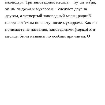
календаря. Три заповедных месяца — зу-ль-ка’да,
зу-ль-хиджжа и мухаррам – следуют друг за
другом, а четвертый заповедный месяц раджаб
наступает 7-ым по счету после мухаррама. Как вы
понимаете из названия, заповедными (
харам
) эти
месяцы были названы по особым причинам. О
достоинстве этих месяцев, указании на их
заповедность в Коране и Сунне и наших
обязанностях в них и пойдет речь в данной статье.
[Читать далее…]
Раздел:
назидания
,
новости
,
Тафсир
Метки:
заповедные месяцы
,
зу-ль-ка’да
,
зу-ль-хиджжа
,
мухаррам
,
раджаб
,
тафсир Ибн Касира