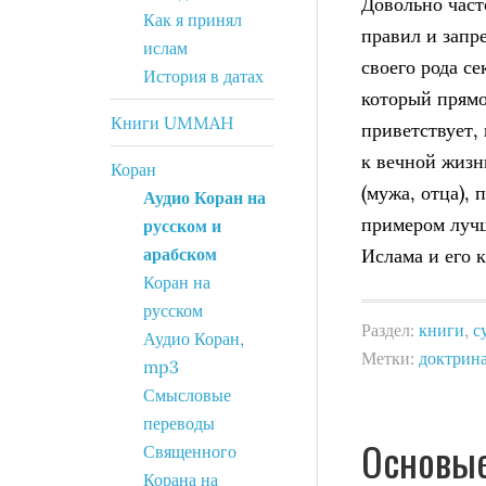
Довольно част
Как я принял
правил и запр
ислам
своего рода с
История в датах
который прямо
Книги UMMAH
приветствует,
к вечной жизн
Коран
(мужа, отца),
Аудио Коран на
примером лучш
русском и
арабском
Ислама и его 
Коран на
русском
Раздел:
книги
,
с
Аудио Коран,
Метки:
доктрин
mp3
Смысловые
переводы
Основые
Священного
Корана на