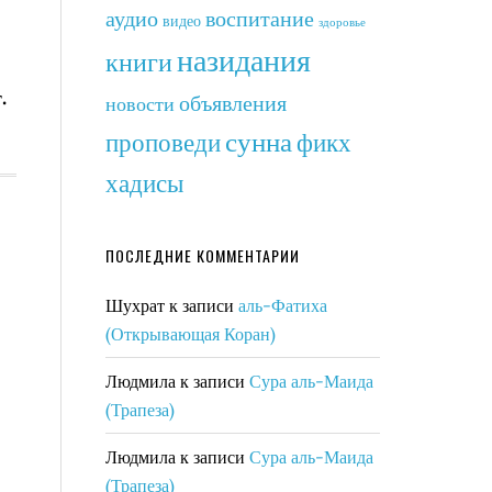
аудио
воспитание
видео
здоровье
назидания
книги
.
объявления
новости
сунна
фикх
проповеди
хадисы
ПОСЛЕДНИЕ КОММЕНТАРИИ
Шухрат
к записи
аль-Фатиха
(Открывающая Коран)
Людмила
к записи
Сура аль-Маида
(Трапеза)
Людмила
к записи
Сура аль-Маида
(Трапеза)