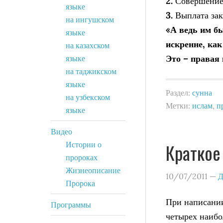
2.
Совершение н
языке
3.
Выплата зак
на ингушском
«А ведь им б
языке
искренне, ка
на казахском
Это – правая 
языке
на таджикском
языке
Раздел:
сунна
на узбекском
Метки:
ислам
,
п
языке
Видео
Истории о
Краткое
пророках
Жизнеописание
10/07/2011
—
Д
Пророка
При написании
Программы
четырех наибо