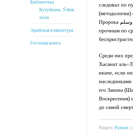
Библиотека
следовал по п
Кутубхона. Ўзбек
(методологии)
тили
Пророка صلى الله عليه وسلم, поэтому их мазхаб является наиболее
Арабская клавиатура
прочным по ср
беспристрастн
Гостевая книга
Среди них пре
Хасанат аль-Л
иначе, если он
наследниками Пророка لى الله عليه وسلم
его Закона (Ша
Воскресения) 
до самой смер
Раздел:
Разное
,
с