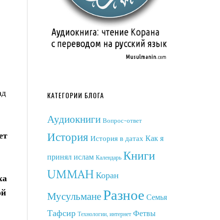
ад
КАТЕГОРИИ БЛОГА
Аудиокниги
Вопрос-ответ
История
ет
Как я
История в датах
Книги
принял ислам
Календарь
UMMAH
Коран
ха
Разное
ой
Мусульмане
Семья
Тафсир
Фетвы
Технологии, интернет