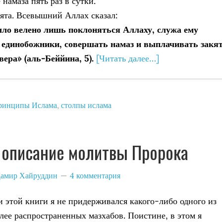
амаза пять раз в сутки.
ята. Всевышний Аллах сказал:
ыло велено лишь поклоняться Аллаху, служа ему
к единобожники, совершать намаз и выплачивать закят
вера» (аль-Беййина, 5).
[Читать далее…]
ринципы Ислама
,
столпы ислама
 описание молитвы Пророка
амир Хайруддин
4 комментария
 этой книги я не придерживался какого-либо одного из
лее распространенных мазхабов. Поистине, в этом я