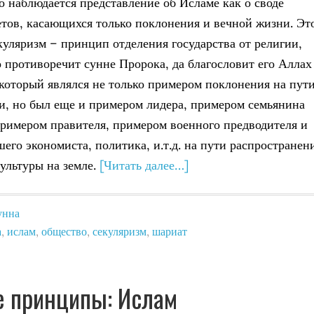
о наблюдается представление об Исламе как о своде
етов, касающихся только поклонения и вечной жизни. Эт
екуляризм – принцип отделения государства от религии,
 противоречит сунне Пророка, да благословит его Аллах
 который являлся не только примером поклонения на пут
и, но был еще и примером лидера, примером семьянина
 примером правителя, примером военного предводителя и
его экономиста, политика, и.т.д. на пути распространен
культуры на земле.
[Читать далее…]
унна
а
,
ислам
,
общество
,
секуляризм
,
шариат
 принципы: Ислам