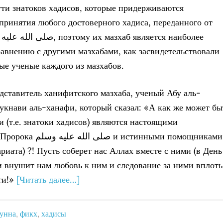
ути знатоков хадисов, которые придерживаются
 принятия любого достоверного хадиса, переданного от
авнению с другими мазхабами, как засвидетельствовали
ые ученые каждого из мазхабов.
дставитель ханифитского мазхаба, ученый Абу аль-
укнави аль-ханафи, который сказал: «А как же может бы
и (т.е. знатоки хадисов) являются настоящими
ص и истинными помощниками
риата) ?! Пусть соберет нас Аллах вместе с ними (в День
и внушит нам любовь к ним и следование за ними вплоть
ти!»
[Читать далее…]
унна
,
фикх
,
хадисы