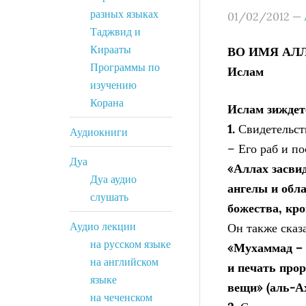
разных языках
01/02/2012
—
Таджвид и
Кирааты
ВО ИМЯ АЛ
Программы по
Ислам
изучению
Корана
Ислам зиждет
1.
Свидетельств
Аудиокниги
– Его раб и п
Дуа
«Аллах засвид
Дуа аудио
ангелы и обл
слушать
божества, кро
Аудио лекции
Он также сказ
на русском языке
«Мухаммад – 
на английском
и печать прор
языке
вещи» (аль-Ах
на чеченском