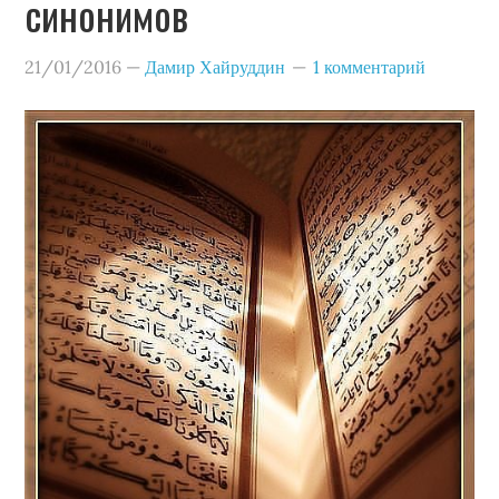
синонимов
21/01/2016
—
Дамир Хайруддин
1 комментарий