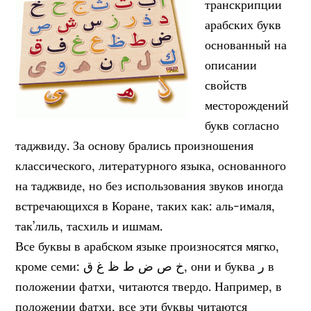
транскрипции
арабских букв
основанный на
описании
свойств
месторождений
букв согласно
таджвиду. За основу брались произношения
классического, литературного языка, основанного
на таджвиде, но без использования звуков иногда
встречающихся в Коране, таких как: аль-ималя,
так’лиль, тасхиль и ишмам.
Все буквы в арабском языке произносятся мягко,
кроме семи: خ ص ض ط ظ غ ق, они и буква ر в
положении фатхи, читаются твердо. Например, в
положении фатхи, все эти буквы читаются