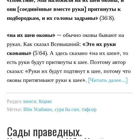
они [соединённые вместе руки] притянуты к
подбородкам, и их головы задраны»
(36:8).
«на их шеи оковы»
— обычно оковы бывают на
руках. Как сказал Всевышний:
«Это их руки
скованы»
(5:64). А здесь сказано «на их шеи», то
есть руки будут притянуты к шее. Поэтому автор
сказал: «Руки их будут подтянут к шее, потому что
оковы притягивают руки к шее».
[Читать далее…]
Раздел:
книги
,
Коран
Метки:
Ибн Усаймин
,
сура йа син
,
тафсир
Сады праведных.