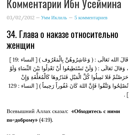
Комментарии Ибн Усеймина
03/02/2012
—
Умм Иклиль
5 комментариев
34. Глава о наказе относительно
женщин
قَالَ الله تَعَالَى : ( وَعَاشِرُوهُنَّ بِالْمَعْرُوف ) [ النساء :19 ]
، وَقالَ تَعَالَى : ( وَلَنْ تَسْتَطِيعُوا أَنْ تَعْدِلُوا بَيْنَ النِّسَاءِ وَلَوْ
حَرَصْتُمْ فَلا تَمِيلُوا كُلَّ الْمَيْلِ فَتَذَرُوهَا كَالْمُعَلَّقَةِ وَإِنْ
تُصْلِحُوا وَتَتَّقُوا فَإِنَّ اللهَ كَانَ غَفُوراً رَحِيماً ) [ النساء : 129
] .
Всевышний Аллах сказал:
«Обходитесь с ними
по-доброму»
(4:19).