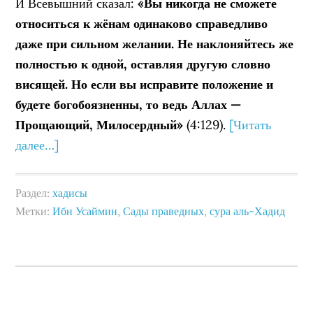
И Всевышний сказал:
«Вы никогда не сможете
относиться к жёнам одинаково справедливо
даже при сильном желании. Не наклоняйтесь же
полностью к одной, оставляя другую словно
висящей. Но если вы исправите положение и
будете богобоязненны, то ведь Аллах —
Прощающий, Милосердный»
(4:129).
[Читать
далее…]
Раздел:
хадисы
Метки:
Ибн Усаймин
,
Сады праведных
,
сура аль-Хадид