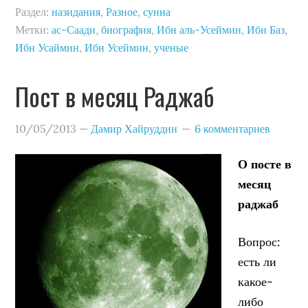
Раздел:
назидания
,
Разное
,
сунна
Метки:
ас-Саади
,
биография
,
Ибн аль-Усеймин
,
Ибн Баз
,
Ибн Усаймин
,
Ибн Усеймин
,
ученые
Пост в месяц Раджаб
10/05/2013
—
Дамир Хайруддин
6 комментариев
О посте в
месяц
раджаб
Вопрос:
есть ли
какое-
либо