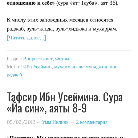
отношению к себе»
(сура «ат-Тауба», аят 36).
К числу этих заповедных месяцев относятся
раджаб, зуль-каъда, зуль-хиджжа и мухаррам.
[Читать далее…]
Раздел:
Вопрос-ответ
,
Фетвы
Метки:
Ибн Усаймин
,
мухаммад аль-мунаджид
,
пост
,
раджаб
Тафсир Ибн Усеймина. Сура
«Йа син», аяты 8-9
05/02/2012
—
Умм Иклиль
2 комментария
«Поистине, Мы наложили на их шеи оковы, и