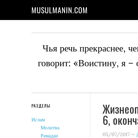
MUSULMANIN.COM
Чья речь прекраснее, че
говорит: «Воистину, я –
Жизнеоп
РАЗДЕЛЫ
6, оконч
Ислам
Молитва
05/07/2017
—
Рамадан