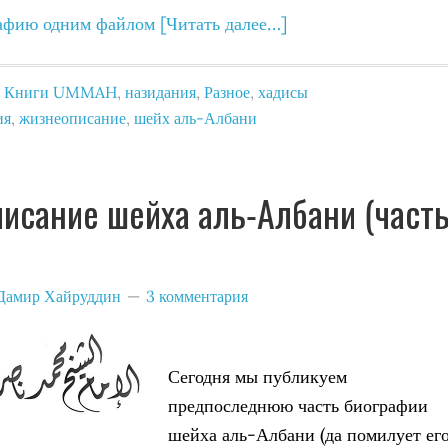
рафию одним файлом
[Читать далее…]
,
Книги UMMAH
,
назидания
,
Разное
,
хадисы
ия
,
жизнеописание
,
шейх аль-Албани
исание шейха аль-Албани (част
Дамир Хайруддин
3 комментария
Сегодня мы публикуем
предпоследнюю часть биографии
шейха аль-Албани (да помилует ег