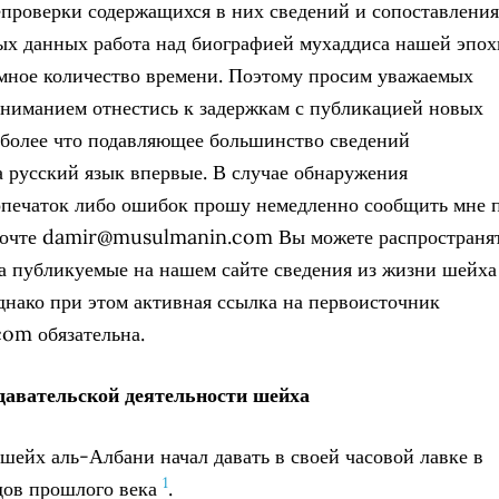
епроверки содержащихся в них сведений и сопоставления
х данных работа над биографией мухаддиса нашей эпох
мное количество времени. Поэтому просим уважаемых
ониманием отнестись к задержкам с публикацией новых
 более что подавляющее большинство сведений
а русский язык впервые. В случае обнаружения
опечаток либо ошибок прошу немедленно сообщить мне 
почте
damir@musulmanin.com
Вы можете распространя
а публикуемые на нашем сайте сведения из жизни шейха
днако при этом активная ссылка на первоисточник
om обязательна.
давательской деятельности шейха
шейх аль-Албани начал давать в своей часовой лавке в
1
дов прошлого века
.