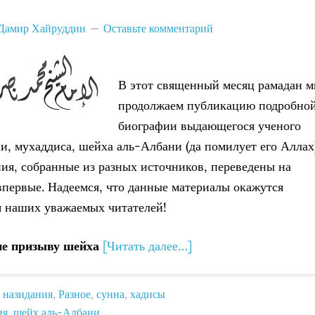
Дамир Хайруддин
Оставьте комментарий
В этот священный месяц рамадан 
продолжаем публикацию подробно
биографии выдающегося ученого
и, мухаддиса, шейха аль-Албани (да помилует его Аллах)
ия, собранные из разных источников, переведены на
впервые. Надеемся, что данные материалы окажутся
 наших уважаемых читателей!
е призыву шейха
[Читать далее…]
,
назидания
,
Разное
,
сунна
,
хадисы
ия
,
шейх аль-Албани