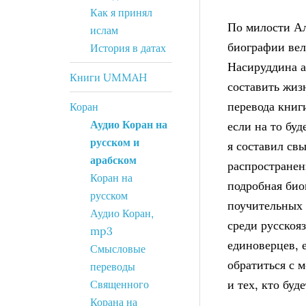
Как я принял
По милости Ал
ислам
биографии вел
История в датах
Насируддина а
Книги UMMAH
составить жиз
перевода книг
Коран
Аудио Коран на
если на то буд
русском и
я составил св
арабском
распространен
Коран на
подробная био
русском
поучительных 
Аудио Коран,
среди русскоя
mp3
единоверцев, 
Смысловые
обратиться с 
переводы
и тех, кто буд
Священного
Корана на