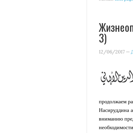
Жизнеоп
3)
12/06/2017
—
продолжаем р
Насируддина а
вниманию пред
необходимости