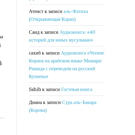
Атеист
к записи
аль-Фатиха
(Открывающая Коран)
Саид
к записи
Аудиокнига: «40
мы
историй для юных мусульман»
й
сахиб
к записи
Аудиокнига «Чтение
Корана на арабском языке Мишари
.
Рашида с переводом на русский
Кулиева»
Sshib
к записи
Гостевая книга
Диана
к записи
Сура аль-Бакара
(Корова)