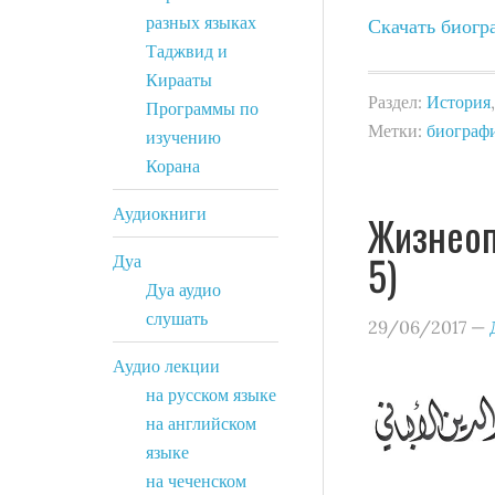
разных языках
Скачать биог
Таджвид и
Кирааты
Раздел:
История
Программы по
Метки:
биограф
изучению
Корана
Аудиокниги
Жизнеоп
5)
Дуа
Дуа аудио
слушать
29/06/2017
—
Аудио лекции
на русском языке
на английском
языке
на чеченском