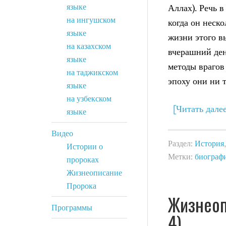
языке
Аллах). Речь 
на ингушском
когда он неско
языке
жизни этого в
на казахском
вчерашний ден
языке
методы врагов
на таджикском
эпоху они ни 
языке
на узбекском
[Читать дале
языке
Видео
Раздел:
История
Истории о
Метки:
биограф
пророках
Жизнеописание
Пророка
Жизнеоп
Программы
4)