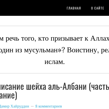
ГЛАВНАЯ
О САЙТЕ
м речь того, кто призывает к Алла
 один из мусульман»? Воистину, ре
ислам.
исание шейха аль-Албани (част
ание)
Дамир Хайруддин
8 комментариев