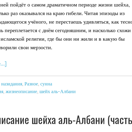
в ней пойдёт о самом драматичном периоде жизни шейха,
лько раз оказывался на краю гибели. Читая эпизоды из
ыдающегося учёного, не перестаешь удивляться, как тесн
ь переплетается с днём сегодняшним, и насколько схожи
 исламской религии, где бы они ни жили и в какую бы
творили свои мерзости.
е…]
,
назидания
,
Разное
,
сунна
ия
,
жизнеописание
,
шейх аль-Албани
исание шейха аль-Албани (част