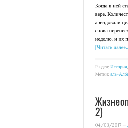
Когда в ней ст
вере. Количес
арендовали це
снова перенес
неделю, и их 
[Читать далее
Раздел:
История
Метки:
аль-Алб
Жизнеоп
2)
04/03/2017
—