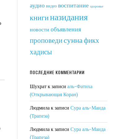
аудио
воспитание
видео
здоровье
назидания
книги
о
объявления
новости
сунна
фикх
проповеди
хадисы
ПОСЛЕДНИЕ КОММЕНТАРИИ
Шухрат
к записи
аль-Фатиха
(Открывающая Коран)
Людмила
к записи
Сура аль-Маида
(Трапеза)
ь
Людмила
к записи
Сура аль-Маида
(Трапеза)