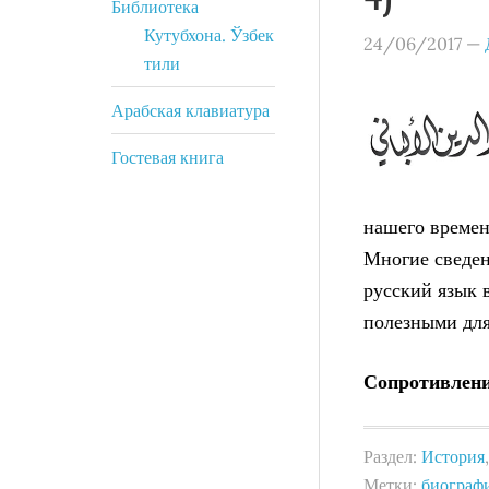
Библиотека
Кутубхона. Ўзбек
24/06/2017
—
тили
Арабская клавиатура
Гостевая книга
нашего времен
Многие сведен
русский язык 
полезными для
Сопротивлени
Раздел:
История
Метки:
биограф