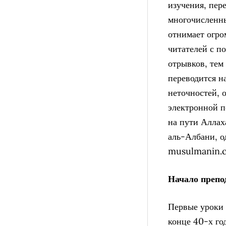
изучения, пер
многочисленны
отнимает огро
читателей с п
отрывков, тем
переводится н
неточностей, 
электронной 
на пути Аллах
аль-Албани, о
musulmanin.c
Начало препо
Первые уроки 
конце 40-х го