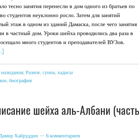
ало тесно занятия перенесли в дом одного из братьев по
тво студентов неуклонно росло. Затем для занятий
лый этаж в одном из зданий Дамаска, после чего занятия
ли в частный дом. Уроки шейха проводились два раза в
посещало много студентов и преподавателей ВУЗов.
…]
,
назидания
,
Разное
,
сунна
,
хадисы
ани
,
биография
исание шейха аль-Албани (част
Дамир Хайруддин
6 комментариев