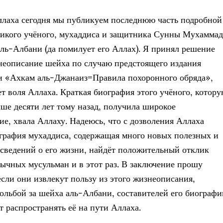
лаха сегодня мы публикуем последнюю часть подробной
икого учёного, мухаддиса и защитника Сунны Мухаммад
ль-Албани (да помилует его Аллах). Я принял решение
неописание шейха по случаю предстоящего издания
и «Ахкам аль-Джанаиз=Правила похоронного обряда»,
ет воля Аллаха. Краткая биография этого учёного, котор
ыше десяти лет тому назад, получила широкое
ие, хвала Аллаху. Надеюсь, что с дозволения Аллаха
графия мухаддиса, содержащая много новых полезных и
сведений о его жизни, найдёт положительный отклик
зычных мусульман и в этот раз. В заключение прошу
если они извлекут пользу из этого жизнеописания,
мольбой за шейха аль-Албани, составителей его биографи
ет распространять её на пути Аллаха.