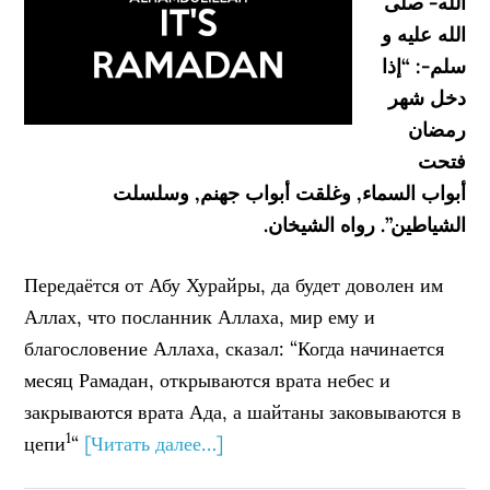
الله- صلى
الله عليه و
سلم-: “إذا
دخل شهر
رمضان
فتحت
أبواب السماء, وغلقت أبواب جهنم, وسلسلت
الشياطين”. رواه الشيخان.
Передаётся от Абу Хурайры, да будет доволен им
Аллах, что посланник Аллаха, мир ему и
благословение Аллаха, сказал: “Когда начинается
месяц Рамадан, открываются врата небес и
закрываются врата Ада, а шайтаны заковываются в
1
цепи
“
[Читать далее…]