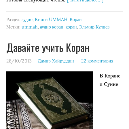
Раздел:
аудио
,
Книги UMMAH
,
Коран
Метки:
ummah
,
аудио коран
,
коран
,
Эльмир Кулиев
Давайте учить Коран
28/10/2013
—
Дамир Хайруддин
22 комментария
В Коране
и Сунне