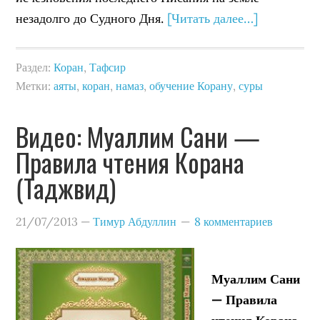
незадолго до Судного Дня.
[Читать далее…]
Раздел:
Коран
,
Тафсир
Метки:
аяты
,
коран
,
намаз
,
обучение Корану
,
суры
Видео: Муаллим Сани —
Правила чтения Корана
(Таджвид)
21/07/2013
—
Тимур Абдуллин
8 комментариев
Муаллим Сани
— Правила