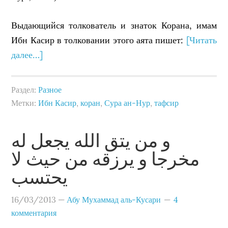
Выдающийся толкователь и знаток Корана, имам
Ибн Касир в толковании этого аята пишет:
[Читать
далее…]
Раздел:
Разное
Метки:
Ибн Касир
,
коран
,
Сура ан-Нур
,
тафсир
و من يتق الله يجعل له
مخرجا و يرزقه من حيث لا
يحتسب
16/03/2013
—
Абу Мухаммад аль-Кусари
4
комментария