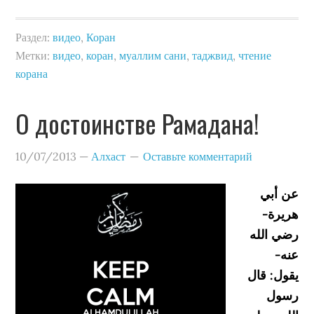
Раздел:
видео
,
Коран
Метки:
видео
,
коран
,
муаллим сани
,
таджвид
,
чтение
корана
О достоинстве Рамадана!
10/07/2013
—
Алхаст
Оставьте комментарий
عن أبي
هريرة-
رضي الله
عنه-
يقول: قال
رسول