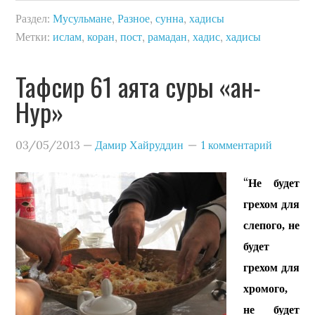
Раздел:
Мусульмане
,
Разное
,
сунна
,
хадисы
Метки:
ислам
,
коран
,
пост
,
рамадан
,
хадис
,
хадисы
Тафсир 61 аята суры «ан-
Нур»
03/05/2013
—
Дамир Хайруддин
1 комментарий
“
Не будет
грехом для
слепого, не
будет
грехом для
хромого,
не будет