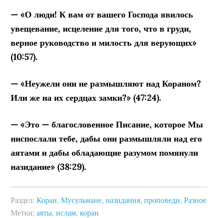
— «О люди! К вам от вашего Господа явилось
увещевание, исцеление для того, что в груди,
верное руководство и милость для верующих»
(10:57).
— «Неужели они не размышляют над Кораном?
Или же на их сердцах замки?» (47:24).
— «Это — благословенное Писание, которое Мы
ниспослали тебе, дабы они размышляли над его
аятами и дабы обладающие разумом помянули
назидание» (38:29).
Раздел:
Коран
,
Мусульмане
,
назидания
,
проповеди
,
Разное
Метки:
аяты
,
ислам
,
коран