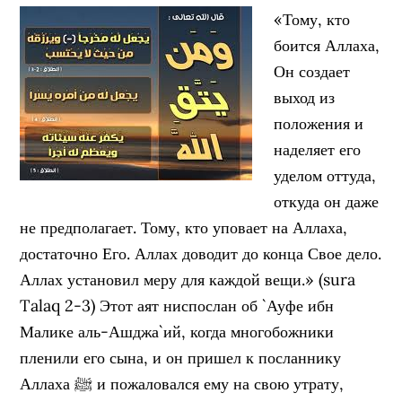
«Тому, кто
боится Аллаха,
Он создает
выход из
положения и
наделяет его
уделом оттуда,
откуда он даже
не предполагает. Тому, кто уповает на Аллаха,
достаточно Его. Аллах доводит до конца Свое дело.
Аллах установил меру для каждой вещи.» (sura
Talaq 2-3) Этот аят ниспослан об `Ауфе ибн
Малике аль-Ашджа`ий, когда многобожники
пленили его сына, и он пришел к посланнику
Аллаха ﷺ и пожаловался ему на свою утрату,