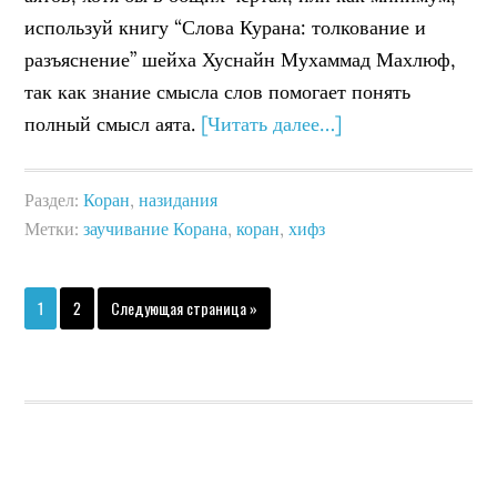
используй книгу “Слова Курана: толкование и
разъяснение” шейха Хуснайн Мухаммад Махлюф,
так как знание смысла слов помогает понять
полный смысл аята.
[Читать далее…]
Раздел:
Коран
,
назидания
Метки:
заучивание Корана
,
коран
,
хифз
1
2
Следующая страница »