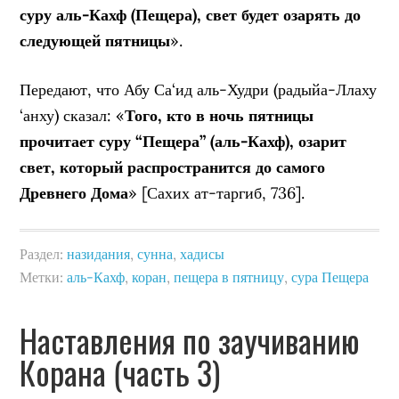
суру аль-Кахф (Пещера), свет будет озарять до
следующей пятницы
».
Передают, что Абу Са‘ид аль-Худри (радыйа-Ллаху
‘анху) сказал: «
Того, кто в ночь пятницы
прочитает суру “Пещера” (аль-Кахф), озарит
свет, который распространится до самого
Древнего Дома
» [Сахих ат-таргиб, 736].
Раздел:
назидания
,
сунна
,
хадисы
Метки:
аль-Кахф
,
коран
,
пещера в пятницу
,
сура Пещера
Наставления по заучиванию
Корана (часть 3)