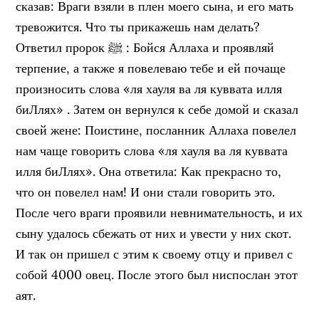
сказав: Враги взяли в плен моего сына, и его мать
тревожится. Что ты прикажешь нам делать?
Ответил пророк ﷺ : Бойся Аллаха и проявляй
терпение, а также я повелеваю тебе и ей почаще
произносить слова «ля хауля ва ля куввата илля
биЛлях» . Затем он вернулся к себе домой и сказал
своей жене: Поистине, посланник Аллаха повелел
нам чаще говорить слова «ля хауля ва ля куввата
илля биЛлях». Она ответила: Как прекрасно то,
что он повелел нам! И они стали говорить это.
После чего враги проявили невнимательность, и их
сыну удалось сбежать от них и увести у них скот.
И так он пришел с этим к своему отцу и привел с
собой 4000 овец. После этого был ниспослан этот
аят.