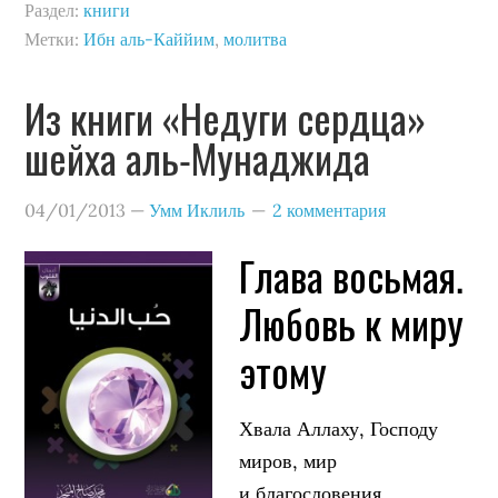
Раздел:
книги
Метки:
Ибн аль-Каййим
,
молитва
Из книги «Недуги сердца»
шейха аль-Мунаджида
04/01/2013
—
Умм Иклиль
2 комментария
Глава восьмая.
Любовь к миру
этому
Хвала Аллаху, Господу
миров, мир
и благословения