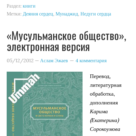
Раздел:
книги
Метки:
Деяния сердец
,
Мунаджид
,
Недуги сердца
«Мусульманское общество»,
электронная версия
05/12/2012
—
Аслам Эжаев
4 комментария
Перевод,
литературная
обработка,
дополнения
Карима
(Екатерина)
Сорокоумова