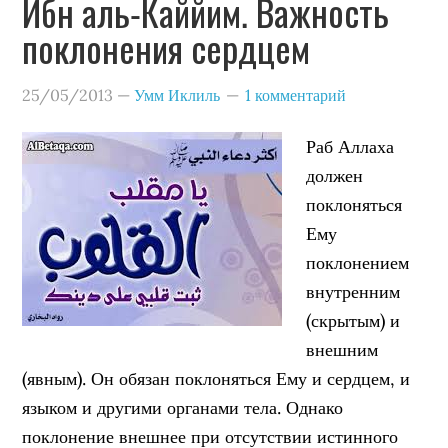
Ибн аль-Каййим. Важность
поклонения сердцем
25/05/2013
—
Умм Иклиль
1 комментарий
Раб Аллаха
должен
поклоняться
Ему
поклонением
внутренним
(скрытым) и
внешним
(явным). Он обязан поклоняться Ему и сердцем, и
языком и другими органами тела. Однако
поклонение внешнее при отсутствии истинного