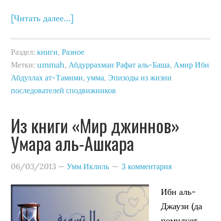
[Читать далее…]
Раздел:
книги
,
Разное
Метки:
ummah
,
Абдуррахман Рафат аль-Баша
,
Амир Ибн
Абдуллах ат-Тамими
,
умма
,
Эпизоды из жизни
последователей сподвижников
Из книги «Мир джиннов»
Умара аль-Ашкара
06/03/2013
—
Умм Иклиль
3 комментария
Ибн аль-
Джаузи (да
помилует