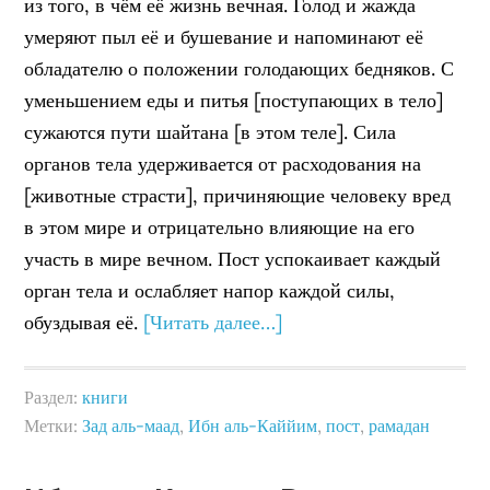
из того, в чём её жизнь вечная. Голод и жажда
умеряют пыл её и бушевание и напоминают её
обладателю о положении голодающих бедняков. С
уменьшением еды и питья [поступающих в тело]
сужаются пути шайтана [в этом теле]. Сила
органов тела удерживается от расходования на
[животные страсти], причиняющие человеку вред
в этом мире и отрицательно влияющие на его
участь в мире вечном. Пост успокаивает каждый
орган тела и ослабляет напор каждой силы,
обуздывая её.
[Читать далее…]
Раздел:
книги
Метки:
Зад аль-маад
,
Ибн аль-Каййим
,
пост
,
рамадан