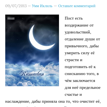
09/07/2013
—
Умм Иклиль
Оставьте комментарий
Пост есть
воздержание от
удовольствий,
отдаление души от
привычного, дабы
умерить силу её
страсти и
подготовить её к
снисканию того, в
чём заключается
для неё предельное
счастье и
наслаждение, дабы приняла она то, что очистит её,