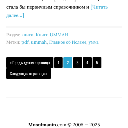
стала бы первичным справочником и
[Читать
далее…]
Раздел:
книги
,
Книги UMMAH
Метки:
pdf
,
ummah
,
Главное об Исламе
,
умма
« Предыдущая страница
1
2
3
4
5
Следующая страница »
Musulmanin
.com © 2005 — 2025