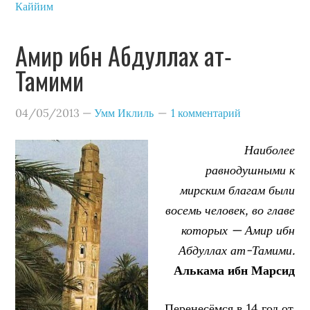
Каййим
Амир ибн Абдуллах ат-
Тамими
04/05/2013
—
Умм Иклиль
1 комментарий
Наиболее
равнодушными к
мирским благам были
восемь человек, во главе
которых — Амир ибн
Абдуллах ат-Тамими.
Алькама ибн Марсид
Перенесёмся в 14 год от