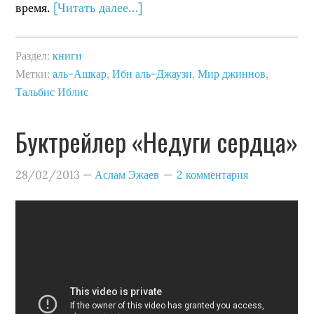
время.
[Читать далее…]
Раздел:
книги
Метки:
аль-Ашкар
,
Ибн аль-Джаузи
,
Мир джиннов
,
Тальбис Иблис
Буктрейлер «Недуги сердца»
28/02/2013
—
Аслам Эжаев
2 комментария