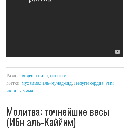
Раздел:
видео
,
книги
,
новости
Метки:
мухаммад аль-мунаджид
,
Недуги сердца
,
умм
иклиль
,
умма
Молитва: точнейшие весы
(Ибн аль-Каййим)