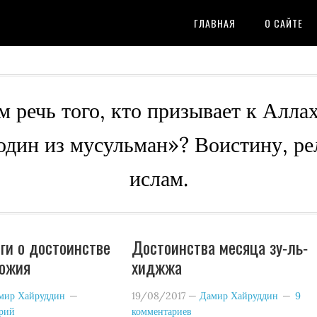
ГЛАВНАЯ
О САЙТЕ
м речь того, кто призывает к Алла
 один из мусульман»? Воистину, ре
ислам.
ги о достоинстве
Достоинства месяца зу-ль-
божия
хиджжа
мир Хайруддин
19/08/2017
—
Дамир Хайруддин
9
арий
комментариев