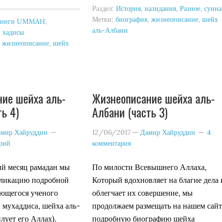
Раздел:
История
,
назидания
,
Разное
,
сунна
Метки:
биография
,
жизнеописание
,
шейх
Книги UMMAH
,
аль-Албани
,
хадисы
,
жизнеописание
,
шейх
ие шейха аль-
Жизнеописание шейха аль-
ь 4)
Албани (часть 3)
мир Хайруддин
12/06/2017
—
Дамир Хайруддин
4
арий
комментария
ый месяц рамадан мы
По милости Всевышнего Аллаха,
ликацию подробной
Который вдохновляет на благие дела 
ющегося ученого
облегчает их совершение, мы
 мухаддиса, шейха аль-
продолжаем размещать на нашем сайт
лует его Аллах).
подробную биографию шейха