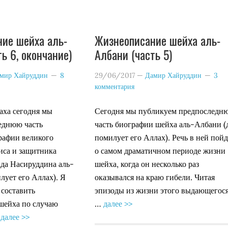
ие шейха аль-
Жизнеописание шейха аль-
ь 6, окончание)
Албани (часть 5)
мир Хайруддин
8
29/06/2017
—
Дамир Хайруддин
3
комментария
аха сегодня мы
Сегодня мы публикуем предпоследн
еднюю часть
часть биографии шейха аль-Албани (
рафии великого
помилует его Аллах). Речь в ней пойд
иса и защитника
о самом драматичном периоде жизни
а Насируддина аль-
шейха, когда он несколько раз
лует его Аллах). Я
оказывался на краю гибели. Читая
составить
эпизоды из жизни этого выдающегос
шейха по случаю
…
далее >>
…
далее >>