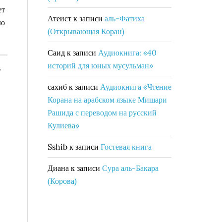
ет
Атеист
к записи
аль-Фатиха
ию
(Открывающая Коран)
Саид
к записи
Аудиокнига: «40
историй для юных мусульман»
,
сахиб
к записи
Аудиокнига «Чтение
Корана на арабском языке Мишари
Рашида с переводом на русский
Кулиева»
Sshib
к записи
Гостевая книга
Диана
к записи
Сура аль-Бакара
(Корова)