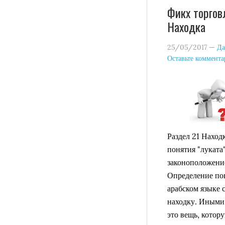
Фикх торгов
Находка
25/05/2017
—
Да
Оставьте коммент
Раздел 21 Наход
понятия "луката
законоположение
Определение пон
арабском языке с
находку. Иными 
это вещь, котор