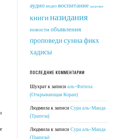
аудио
воспитание
видео
здоровье
назидания
книги
объявления
новости
сунна
фикх
проповеди
хадисы
ПОСЛЕДНИЕ КОММЕНТАРИИ
Шухрат
к записи
аль-Фатиха
(Открывающая Коран)
Людмила
к записи
Сура аль-Маида
и
(Трапеза)
е
Людмила
к записи
Сура аль-Маида
(Трапеза)