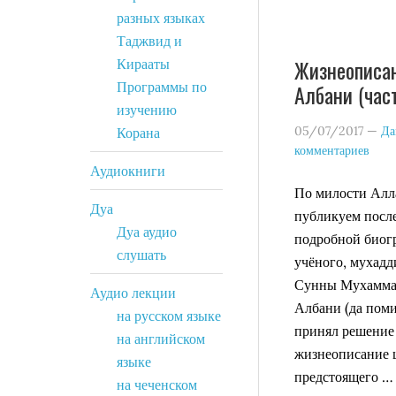
разных языках
Таджвид и
Жизнеописан
Кирааты
Программы по
Албани (част
изучению
05/07/2017
—
Да
Корана
комментариев
Аудиокниги
По милости Алл
Дуа
публикуем посл
Дуа аудио
подробной биог
слушать
учёного, мухадд
Сунны Мухаммад
Аудио лекции
Албани (да поми
на русском языке
принял решение 
на английском
жизнеописание 
языке
предстоящего 
на чеченском