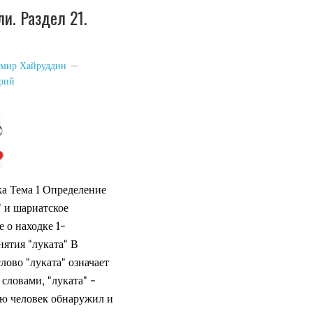
ли. Раздел 21.
мир Хайруддин
арий
ка Тема 1 Определение
" и шариатское
 о находке 1-
ятия "луката" В
лово "луката" означает
словами, "луката" -
ую человек обнаружил и