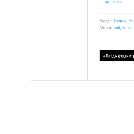
…
далее >>
Раздел:
Разное
,
фи
Метки:
найдёныш
« Предыдущая ст