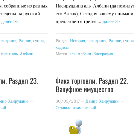
, собранные из разных
Насируддина аль-Албани (да помилу
еведены на русский
его Аллах). Сегодня вашему вниман
…
далее >>
предлагается третья …
далее >>
азидания
,
Разное
,
сунна
,
Раздел:
История
,
назидания
,
Разное
,
сунна
хадисы
,
шейх аль-Албани
Метки:
аль-Албани
,
биография
ли. Раздел 23.
Фикх торговли. Раздел 22.
Вакуфное имущество
мир Хайруддин
30/05/2017
—
Дамир Хайруддин
арий
Оставьте комментарий