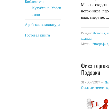
Библиотека
Многие сведения
Кутубхона. Ўзбек
источников, пер
тили
язык впервые. 
Арабская клавиатура
Раздел:
История
,
н
Гостевая книга
хадисы
Метки:
биография
Фикх торгов
Подарки
31/05/2017
—
Да
Оставьте коммент