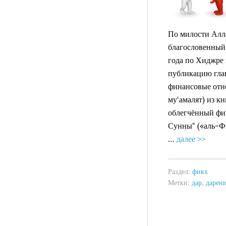
По милости Алла
благословенный
года по Хиджре
публикацию гла
финансовые отн
му‘амалят) из 
облегчённый фик
Сунны" («аль-Фи
…
далее >>
Раздел:
фикх
Метки:
дар
,
дарен