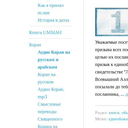
Как я принял
ислам
История в датах
Книги UMMAH
Уважаемые посет
Коран
призыва всех по
Аудио Коран на
целью их посла
русском и
призыв к едино
арабском
свидетельстве “
Коран на
Всевышний Алла
русском
посылали до теб
Аудио Коран,
посланника, …
д
mp3
Смысловые
переводы
Раздел:
книги
,
объ
Священного
Метки:
единобожи
Корана на