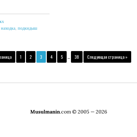
кх
,
находка
,
подкидыш
раница
1
2
3
4
5
…
38
Следующая страница »
Musulmanin
.com © 2005 — 2026