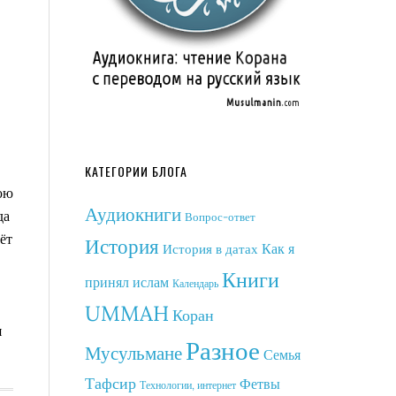
КАТЕГОРИИ БЛОГА
юю
Аудиокниги
да
Вопрос-ответ
ёт
История
Как я
История в датах
Книги
принял ислам
Календарь
UMMAH
Коран
я
Разное
Мусульмане
Семья
Тафсир
Фетвы
Технологии, интернет