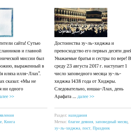
ители сайта! Сутью
Достоинства зу-ль-хиджжа и
сланников и главной
превосходство его первых десяти дне
ннической миссии был
Уважаемые братья и сестры по вере! 
божию, выраженный в
среду 23 августа 2017 г. наступает 1
Ля иляха илля-Ллах”.
число заповедного месяца зу-ль-
х сказал: «Мы не
хиджжа 1438 года от Хиджры.
я ни одного
Следовательно, иншаа-Ллах, день
алее >>
Арафата …
далее >>
явления
Раздел:
назидания
е
,
Книга
Метки:
благие деяния
,
заповедный месяц
,
зу-ль-хиджжа
,
пост
,
Праздник