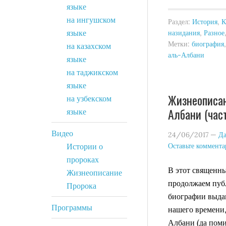
языке
на ингушском
Раздел:
История
,
языке
назидания
,
Разное
Метки:
биография
на казахском
аль-Албани
языке
на таджикском
языке
Жизнеописан
на узбекском
Албани (част
языке
Видео
24/06/2017
—
Да
Оставьте коммент
Истории о
пророках
В этот священн
Жизнеописание
продолжаем пуб
Пророка
биографии выда
Программы
нашего времени,
Албани (да поми