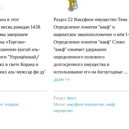
ха в этот
Раздел 22 Вакуфное имущество Тема 
 месяц рамадан 1438
Определение понятия "вакф" и
 мы завершаем
шариатское законоположение о нём 1
вы «Торгово-
Определение понятия "вакф" Слово
ошения» (китаб аль-
"вакф" означает удержание
книги "Упрощённый/
определенного полезного
х в свете Корана и
долгосрочного имущества и
кх аль-муяссар фи ду’
использование его на богоугодные …
далее >>
Раздел:
фикх
ие
,
подарок
Метки:
вакуфное имущество
,
вакф
,
имущество