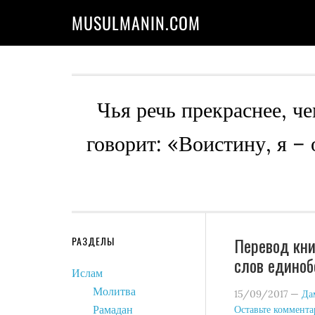
MUSULMANIN.COM
Чья речь прекраснее, че
говорит: «Воистину, я –
Перевод кни
РАЗДЕЛЫ
слов едино
Ислам
Молитва
15/09/2017
—
Да
Рамадан
Оставьте коммент