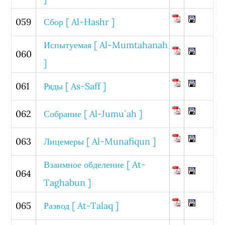
059
Сбор [ Al-Hashr ]
Испытуемая [ Al-Mumtahanah
060
]
061
Ряды [ As-Saff ]
062
Собрание [ Al-Jumu`ah ]
063
Лицемеры [ Al-Munafiqun ]
Взаимное обделение [ At-
064
Taghabun ]
065
Развод [ At-Talaq ]