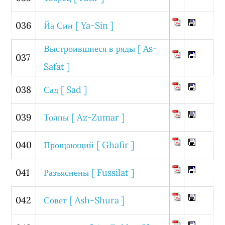
036
Йа Син [ Ya-Sin ]
Выстроившиеся в ряды [ As-
037
Safat ]
038
Сад [ Sad ]
039
Толпы [ Az-Zumar ]
040
Прощающий [ Ghafir ]
041
Разъяснены [ Fussilat ]
042
Совет [ Ash-Shura ]