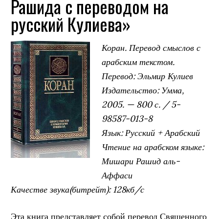
Рашида с переводом на
русский Кулиева»
Коран. Перевод смыслов с
арабским текстом.
Перевод: Эльмир Кулиев
Издательство: Умма,
2005. — 800 с. / 5-
98587-013-8
Язык: Русский + Арабский
Чтение на арабском языке:
Мишари Рашид аль-
Аффаси
Качестве звука(битрейт): 128кб/с
Эта книга представляет собой перевод Священного