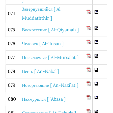
Завернувшийся [ Al-
074
Muddaththir ]
075
Воскресение [ Al-Qiyamah ]
076
Человек [ Al-‘Insan ]
077
Посылаемые [ Al-Mursalat ]
078
Весть [ An-Naba’ ]
079
Исторгающие [ An-Nazi`at ]
080
Нахмурился [ `Abasa ]
081
Скручивание [ At-Takwir ]