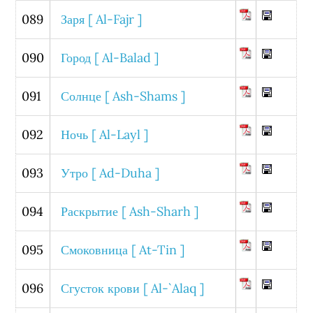
089
Заря [ Al-Fajr ]
090
Город [ Al-Balad ]
091
Солнце [ Ash-Shams ]
092
Ночь [ Al-Layl ]
093
Утро [ Ad-Duha ]
094
Раскрытие [ Ash-Sharh ]
095
Смоковница [ At-Tin ]
096
Сгусток крови [ Al-`Alaq ]