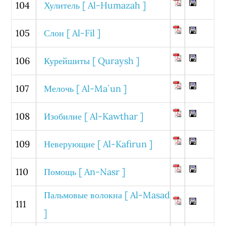
104
Хулитель [ Al-Humazah ]
105
Слон [ Al-Fil ]
106
Курейшиты [ Quraysh ]
107
Мелочь [ Al-Ma`un ]
108
Изобилие [ Al-Kawthar ]
109
Неверующие [ Al-Kafirun ]
110
Помощь [ An-Nasr ]
Пальмовые волокна [ Al-Masad
111
]