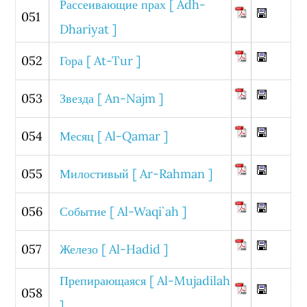
Рассеивающие прах [ Adh-
051
Dhariyat ]
052
Гора [ At-Tur ]
053
Звезда [ An-Najm ]
054
Месяц [ Al-Qamar ]
055
Милостивый [ Ar-Rahman ]
056
Событие [ Al-Waqi`ah ]
057
Железо [ Al-Hadid ]
Препирающаяся [ Al-Mujadilah
058
]