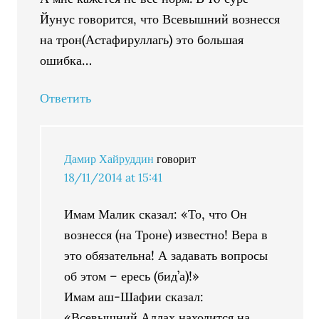
Йунус говорится, что Всевышний вознесся
на трон(Астафируллагь) это большая
ошибка…
Ответить
Дамир Хайруддин
говорит
18/11/2014 at 15:41
Имам Малик сказал: «То, что Он
вознесся (на Троне) известно! Вера в
это обязательна! А задавать вопросы
об этом – ересь (бид’а)!»
Имам аш-Шафии сказал:
«Всевышний Аллах находится на