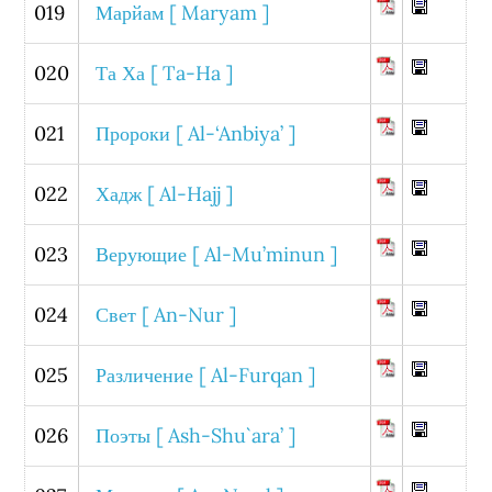
019
Марйам [ Maryam ]
020
Та Ха [ Ta-Ha ]
021
Пророки [ Al-‘Anbiya’ ]
022
Хадж [ Al-Hajj ]
023
Верующие [ Al-Mu’minun ]
024
Свет [ An-Nur ]
025
Различение [ Al-Furqan ]
026
Поэты [ Ash-Shu`ara’ ]