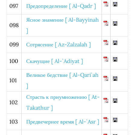
097
Предопределение [ Al-Qadr ]
Ясное знамение [ Al-Bayyinah
098
]
099
Сотрясение [ Az-Zalzalah ]
100
Скачущие [ Al-`Adiyat ]
Великое бедствие [ Al-Qari`ah
101
]
Страсть к приумножению [ At-
102
Takathur ]
103
Предвечернее время [ Al-`Asr ]