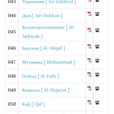
043
Украшения [ Az-Zukhruf ]
044
Дым [ Ad-Dukhan ]
Коленопрекланенные [ Al-
045
Jathiyah ]
046
Барханы [ Al-‘Ahqaf ]
047
Мухаммад [ Muhammad ]
048
Победа [ Al-Fath ]
049
Комнаты [ Al-Hujurat ]
050
Каф [ Qaf ]