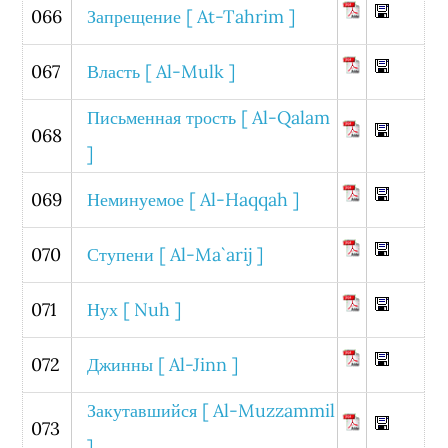
066
Запрещение [ At-Tahrim ]
067
Власть [ Al-Mulk ]
Письменная трость [ Al-Qalam
068
]
069
Неминуемое [ Al-Haqqah ]
070
Ступени [ Al-Ma`arij ]
071
Нух [ Nuh ]
072
Джинны [ Al-Jinn ]
Закутавшийся [ Al-Muzzammil
073
]