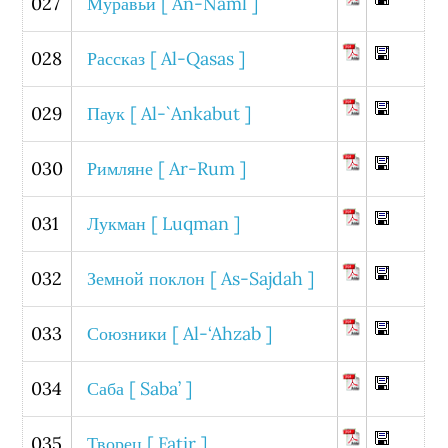
027
Муравьи [ An-Naml ]
028
Рассказ [ Al-Qasas ]
029
Паук [ Al-`Ankabut ]
030
Римляне [ Ar-Rum ]
031
Лукман [ Luqman ]
032
Земной поклон [ As-Sajdah ]
033
Союзники [ Al-‘Ahzab ]
034
Саба [ Saba’ ]
035
Творец [ Fatir ]