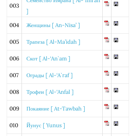
Семейство Имрана [ Al-`Imran
003
]
004
Женщины [ An-Nisa’ ]
005
Трапеза [ Al-Ma’idah ]
006
Скот [ Al-‘An`am ]
007
Ограды [ Al-‘A`raf ]
008
Трофеи [ Al-‘Anfal ]
009
Покаяние [ At-Tawbah ]
010
Йунус [ Yunus ]