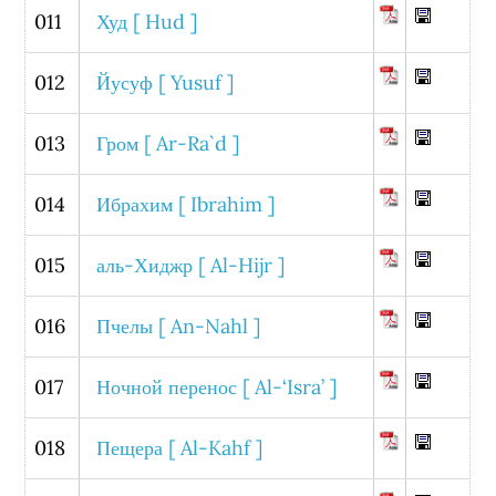
011
Худ [ Hud ]
012
Йусуф [ Yusuf ]
013
Гром [ Ar-Ra`d ]
014
Ибрахим [ Ibrahim ]
015
аль-Хиджр [ Al-Hijr ]
016
Пчелы [ An-Nahl ]
017
Ночной перенос [ Al-‘Isra’ ]
018
Пещера [ Al-Kahf ]