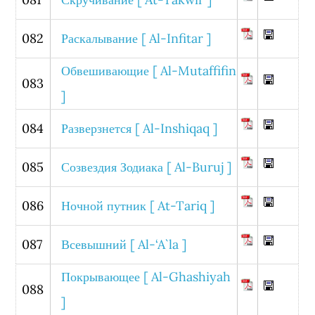
082
Раскалывание [ Al-Infitar ]
Обвешивающие [ Al-Mutaffifin
083
]
084
Разверзнется [ Al-Inshiqaq ]
085
Созвездия Зодиака [ Al-Buruj ]
086
Ночной путник [ At-Tariq ]
087
Всевышний [ Al-‘A`la ]
Покрывающее [ Al-Ghashiyah
088
]